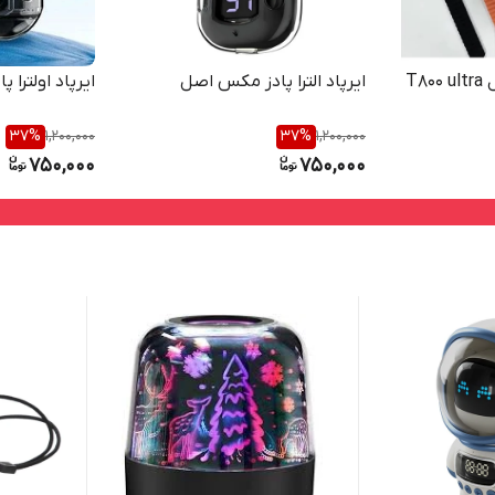
T8
ایرپاد الترا پادز مکس اصل
ایرپاد اولترا
37
%
1,200,000
37
%
1,200,000
750,000
750,000