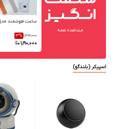
ساعت هوشمند مدل 00 ultra
مشاهده همه
13
%
1,371,000
1,190,000
اسپیکر (بلندگو)