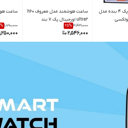
ساعت هوشمند پک 4 بنده مدل
ساعت هوشمند مدل معروف h60
ساعت هوشمند 
ultra2 اورجینال پک 7 بند
%
1,790,000
25
%
3,431,000
1,250,000
2,546,000