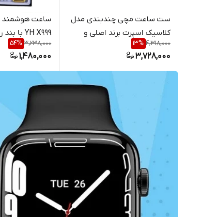
ست ساعت مچی چندبندی مدل
کلاسیک اسپرت برند اصلی و
YH X999 با بند رولکسی
54
%
3,238,000
13
%
4,318,000
معروف rock مدل rock51
1,480,000
3,728,000