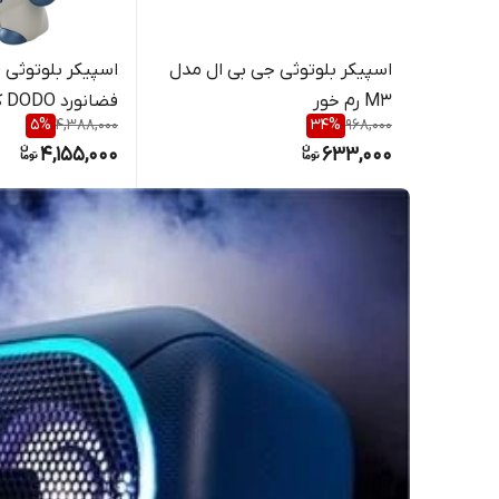
اسپیکر بلوتوثی جی بی ال مدل
اسپیکر بلوتوثی 
M3 رم خور
فضانورد DODO کد M20
5
%
4,388,000
34
%
968,000
4,155,000
633,000