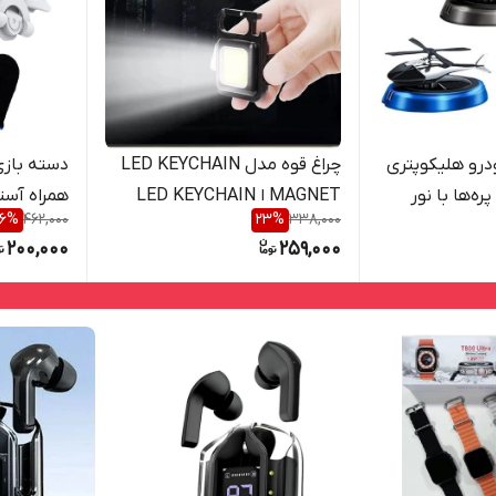
درو هلیکوپتری
چراغ قوه مدل LED KEYCHAIN
ش پره‌ها با نور
MAGNET ا LED KEYCHAIN
همراه آست
6
%
462,000
23
%
338,000
MAGNET
انگشت
200,000
259,000