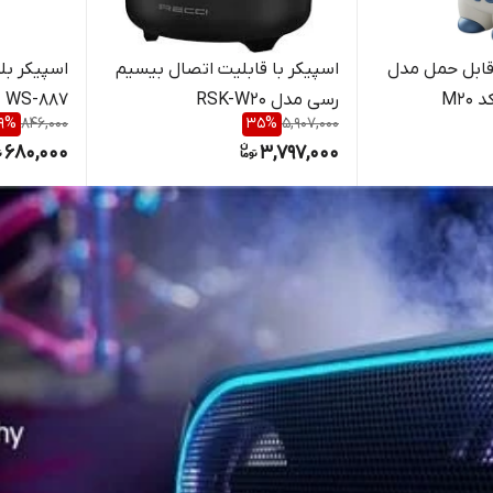
قابل حمل مدل
اسپیکر با قابلیت اتصال بیسیم
اسپیکر بل
رسی مدل RSK-W20
WS-887
9
%
846,000
35
%
5,907,000
680,000
3,797,000