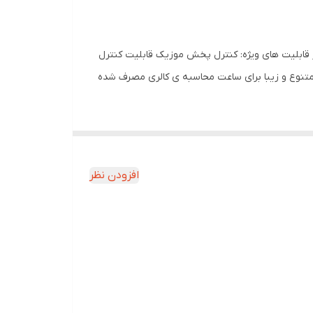
: Bluetooth حس‌گرها: شمارشگر ضربان قلب , گام شمار قابلیت های ویژه: کنترل پخش موزیک قابلیت کنترل
متنوع و زیبا برای ساعت محاسبه ی کالری مصرف شده
انتخابی بی‌نظیر است. این مدل با نمایشگر بزرگ 2.09 اینچی، بند اسپرت نارنجی و قابلیت
افزودن نظر