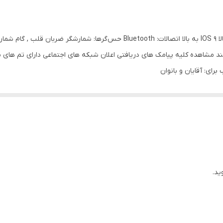
پرفروش ترین ساعت طرح اپل t900 الترا اندروید 5.0 به بالا IOS 9 به بالا اتصالات
د مشاهده کلیه پیامک های دریافتی اعلان شبکه های اجتماعی دارای تم های 
ی: آقایان و بانوان
ات کامل و قیمت مناسب هستید،
T900 Ultra
مغان می‌آورد.
ید.