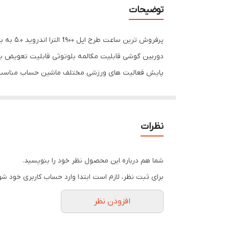
توضیحات
دوربین گوشی قابلیت مکالمه بلوتوثی قابلیت تعویض بن
پایش فعالیت های ورزشی مختلف ماشین حساب مناسب برا
🧡 ساعت هوشمند T900 Ultra – نمایشگر بزرگ، شارژ بی‌سیم، طراحی اسپرت
🔥 تجربه‌ای فراتر از زمان با ساعت هوشمند T900 Ultra
اگر به دنبال یک ساعت هوشمند با طراحی مدرن، امکان
نظرات
شارژ بی‌سیم، ترکیبی از زیبایی و عملکرد را برای شما به ار
✅ مشخصات فنی و ویژگی‌ها:
شما هم درباره این محصول نظر خود را بنویسید.
مدل:
T900 Ultra
برای ثبت نظر، لازم است ابتدا وارد حساب کاربری خود شو
نوع نمایشگر:
BIG 2.09 Infinite Display – وضوح بالا و لمس روان
افزودن نظر
قابلیت شارژ:
شارژ بی‌سیم (Wireless Charging)
بند:
بند سیلیکونی نارنجی با قفل فلزی مقاوم