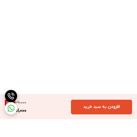
691,000
34
%
افزودن به سبد خرید
451,000