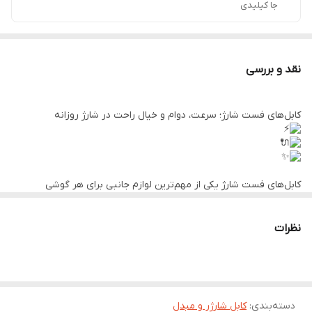
جا کیلیدی
نقد و بررسی
کابل‌های فست شارژ؛ سرعت، دوام و خیال راحت در شارژ روزانه
کابل‌های فست شارژ یکی از مهم‌ترین لوازم جانبی برای هر گوشی
هوشمند هستند. این کابل‌ها با پشتیبانی از فناوری‌های شارژ سریع مثل
Quick Charge و Power Delivery، انرژی را با سرعت بیشتری منتقل
می‌کنند و باعث می‌شوند دستگاه شما در کمترین زمان ممکن شارژ شود.
نظرات
اگر از آن دسته افرادی هستید که همیشه در حال استفاده از گوشی
هستید، داشتن یک کابل فست شارژ باکیفیت می‌تواند تفاوت بزرگی ایجاد
کند.
ویژگی‌های مهم کابل‌های فست شارژ
دسته‌بندی
:
کابل شارژر و مبدل