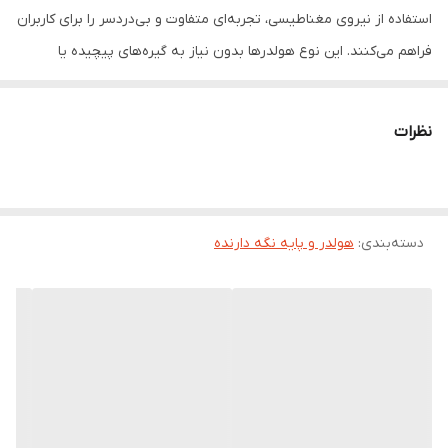
استفاده از نیروی مغناطیسی، تجربه‌ای متفاوت و بی‌دردسر را برای کاربران
فراهم می‌کنند. این نوع هولدرها بدون نیاز به گیره‌های پیچیده یا
قفل‌های مکانیکی، تنها با قدرت آهنربا، دستگاه یا شی مورد نظر را در جای
خود ثابت نگه می‌دارند. 💡
نظرات
🔹
نصب آسان و سریع
هولدرهای مگنتی معمولاً بدون نیاز به ابزار خاص
نصب می‌شوند و در عرض چند ثانیه آماده استفاده هستند.
🔹
طراحی مدرن و مینیمال
با ظاهر شیک و ساده، این هولدرها به راحتی
دسته‌بندی
:
هولدر و پایه نگه دارنده
با دکورهای مختلف هماهنگ می‌شوند و جلوه‌ای حرفه‌ای به محیط
می‌بخشند.
🔹
چرخش و زاویه‌پذیری
بسیاری از مدل‌ها قابلیت چرخش ۳۶۰ درجه
دارند تا بتوان زاویه دید یا نمایش را به دلخواه تنظیم کرد. 🔄
🔹
کاربردهای متنوع
از نمایش ساعت و جواهرات گرفته تا نگهداری
گوشی، هدفون، یا حتی اشیای دکوری—هولدرهای مگنتی در هر زمینه‌ای
کاربرد دارند. 🧲