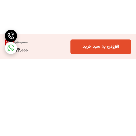
1,510,000
62
%
افزودن به سبد خرید
572,000
برگشت به بالا