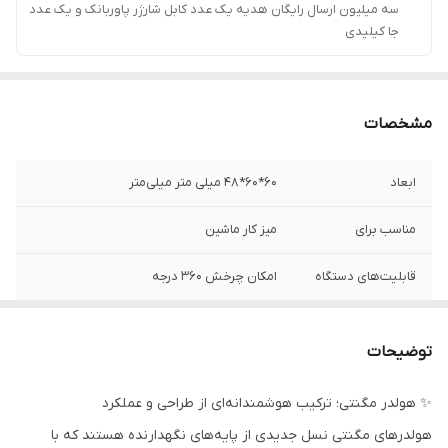
سه میلیون ارسال رایگان هدیه یک عدد کابل شارژر پاوربانک و یک عدد
جا کیلیدی
مشخصات
ابعاد
60*60*48 میلی متر میلی‌متر
مناسب برای
میز کار ماشین
قابلیت‌های دستگاه
امکان چرخش 360 درجه
نوع پایه نگهدارنده
مناسب برای استفاده روی میز , مناسب برای
گوشی و تبلت
استفاده داخل خودرو
توضیحات
✨ هولدر مگنتی؛ ترکیب هوشمندانه‌ای از طراحی و عملکرد
هولدرهای مگنتی نسل جدیدی از پایه‌های نگهدارنده هستند که با