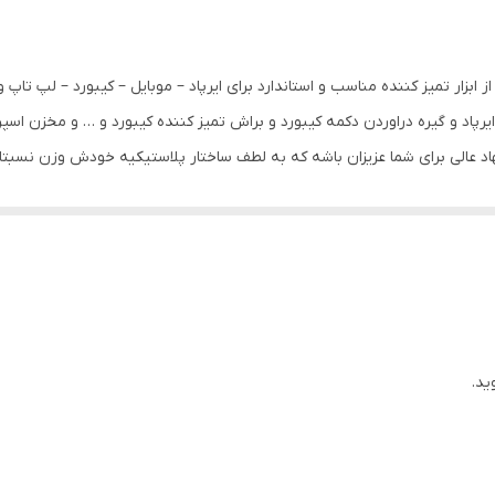
Model Q6E c شامل پکیج کاملی از ابزار تمیز کننده مناسب و استاندارد برای ایرپاد – موبایل – کیب
ده شده است . این پکیج شامل تمیز کننده 3 کاره ایرپاد و گیره دراوردن دکمه کیبورد و براش تمیز کننده کیبو
 عالی برای شما عزیزان باشه که به لطف ساختار پلاستیکیه خودش وزن نسبتا ک
ید.