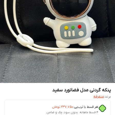
پنکه گردنی مدل فضانورد سفید
برند:
متفرقه
هر قسط با ترب‌پی:
۲۳۷٬۷۵۰
تومان
۴ قسط ماهانه. بدون سود، چک و ضامن.