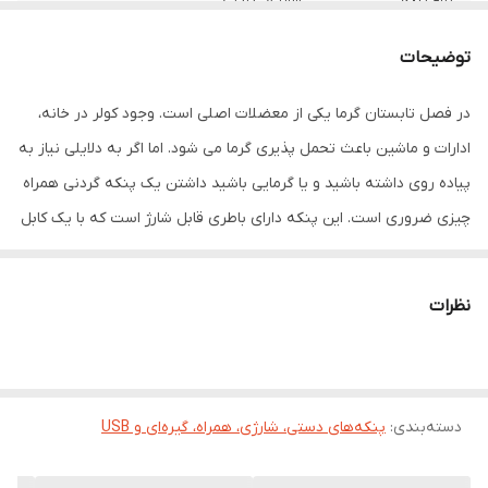
مورد استفاده
سرمایش
توضیحات
منبع تغذیه
شارژی
در فصل تابستان گرما یکی از معضلات اصلی است. وجود کولر در خانه،
ادارات و ماشین باعث تحمل پذیری گرما می شود. اما اگر به دلایلی نیاز به
قابلیت‌های پنکه
بند آویز گردنی , کابل همراه
پیاده روی داشته باشید و یا گرمایی باشید داشتن یک پنکه گردنی همراه
تعداد پره
ندارد
چیزی ضروری است. این پنکه دارای باطری قابل شارژ است که با یک کابل
mini usb شارژ می شود. پنکه دارای چند قدرت مختلف قابل تنظیم می
جنس پره
طلق
باشد. یک بند سیلیکونی همراه پنکه قرار دارد تا با آن پنکه را به گردنتان
نظرات
قابلیت تنظیم
5
آویزان کنید. پنکه تنها حدود 100 گرم وزن دارد. علیرغم ظاهر نحیف و
سرعت
فانتزی محصول قدرت باددهی خوبی دارد. جنس بدنه از پلاستیک فشرده
وزن
100 گرم
ABS است. همچنین بند گردنی نیز دارای دو ردیف سوراخ برای تنظیم
اندازه است.
دسته‌بندی
:
پنکه‌های دستی، شارژی، همراه، گیره‌ای و USB