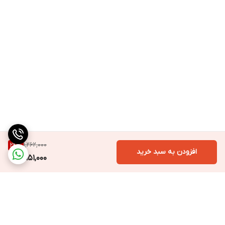
1,262,000
24
%
افزودن به سبد خرید
951,000