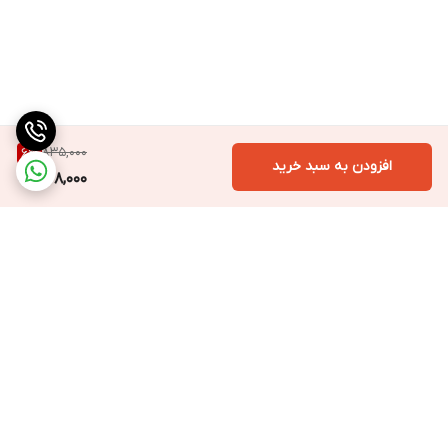
835,000
6
%
افزودن به سبد خرید
778,000
برگشت به بالا