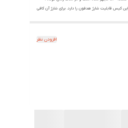
س آن است. این کیس قابلیت شارژ هدفون را دارد. برای شارژ آن کافی
میکروفون با کیفیت است و این ویژگی ، آن را برای مکالمه
مناسب می‌سازد . از قابلیت های این محصول میتوان به ضد آب بودن ، فعال بودن Siry در آیفون ، HD Voice و ENC است. زیر این محصول یک پورت خروجی USB نیز قرار دارد که به وسیله
افزودن نظر