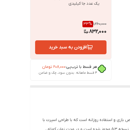
یک عدد جا کیلیدی
33
%
1,260,000
832,000
افزودن به سبد خرید
هر قسط با ترب‌پی:
۲۰۸٬۰۰۰
تومان
۴ قسط ماهانه. بدون سود، چک و ضامن.
و استفاده روزانه هستید ، هندزفری بلوتوثی گیمینگ مدل M25 ENC یک ایرپاد مخصوص بازی و استفاده روزانه است که با طراحی اسپرت با
افکت های لامپ های 7 رنگ RGB ظاهر جذاب برای استفاده روزانه را به شما اراِِئه می نماید. این مدل برای اتصال به دستگاه‌ به بلوتوث نسخه 5.3 مجهز شده است و در مدت زمان کوتاه ،