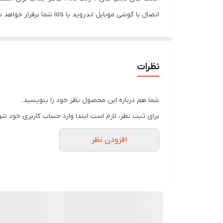
اتصال با گوشی موبایل ا
است از درگاه USB-C تعبیه شده بر روی ک
آن میتوانید از باتری ایرپاد به عنوان پاور بانک اضطراری 
نظرات
✨ ویژگی‌های اصلی محصول:
طراحی ساده و کاربردی:
شما هم درباره این محصول نظر خود را بنویسید.
کیس شارژ جمع‌وجور با درب مغناطیسی
برای ثبت نظر، لازم است ابتدا وارد حساب کاربری خود شو
گوشی‌های ارگونومیک با طراحی مناسب برای قرا
افزودن نظر
کیفیت صدا:
صدای استریو با وضوح مناسب
مناسب برای مکالمه، موسیقی و استفاده عمومی
اتصال بلوتوث:
اتصال سریع و پایدار با گوشی‌های اندروید و iOS
برد مناسب برای استفاده در محیط‌های مختلف