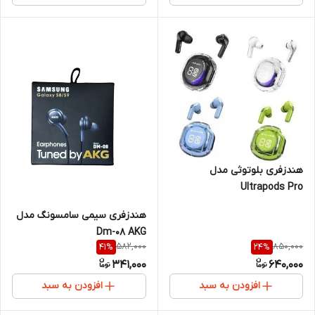
هندزفری بلوتوثی مدل
Ultrapods Pro
هندزفری سیمی سامسونگ مدل
Dm-08 AKG
582,000
850,000
41
%
24
%
341,000
640,000
افزودن به سبد
افزودن به سبد