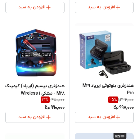
افزودن به سبد
افزودن به سبد
هندزفری بلوتوثی ایرپاد M29
هندزفری بیسیم (ایرپاد) گیمینگ
Pro
M28 - مشکی ا Wireless
1,450,000
1,334,000
31
%
25
%
handsfree game M28
990,000
998,000
افزودن به سبد
افزودن به سبد