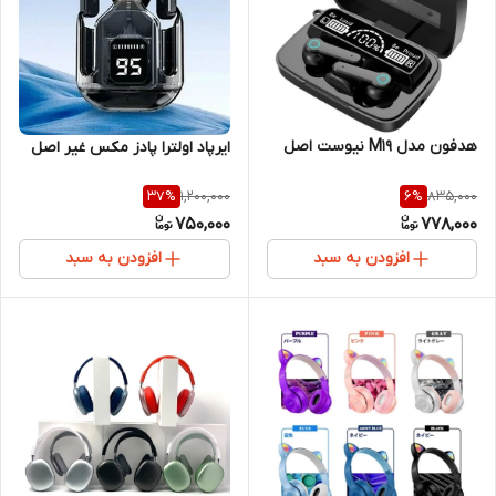
هدفون مدل M19 نیوست اصل
ایرپاد اولترا پادز مکس غیر اصل
1,200,000
835,000
37
%
6
%
750,000
778,000
افزودن به سبد
افزودن به سبد