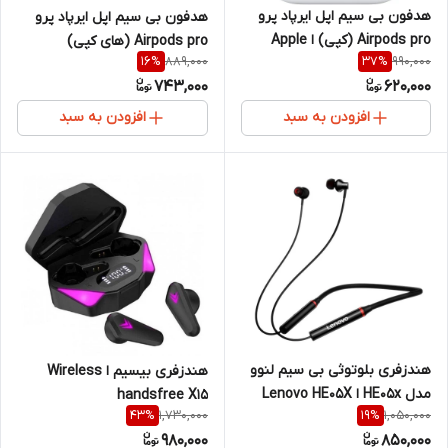
هدفون بی سیم اپل ایرپاد پرو
هدفون بی سیم اپل ایرپاد پرو
Airpods pro (کپی) ا Apple
Airpods pro (های کپی)
889,000
990,000
16
%
37
%
AirPods Pro Wireless
743,000
620,000
Headphones
افزودن به سبد
افزودن به سبد
هندزفری بلوتوثی بی سیم لنوو
هندزفری بیسیم ا Wireless
مدل HE05x ا Lenovo HE05X
handsfree X15
1,730,000
1,050,000
43
%
19
%
Wireless Headset
980,000
850,000