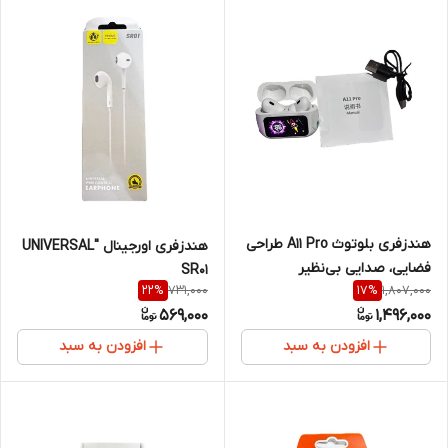
هندزفری بلوتوث A11 Pro طراحی
هندزفری اورجینال "UNIVERSAL
فضایی، صدایی بی‌نظیر
SR01
731,000
1,807,000
22
%
17
%
569,000
1,496,000
افزودن به سبد
افزودن به سبد