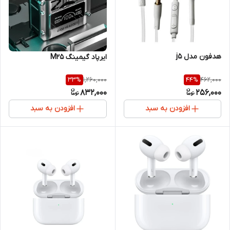
هدفون مدل j5
ایرپاد گیمینگ M25
1,260,000
462,000
33
%
44
%
832,000
256,000
افزودن به سبد
افزودن به سبد