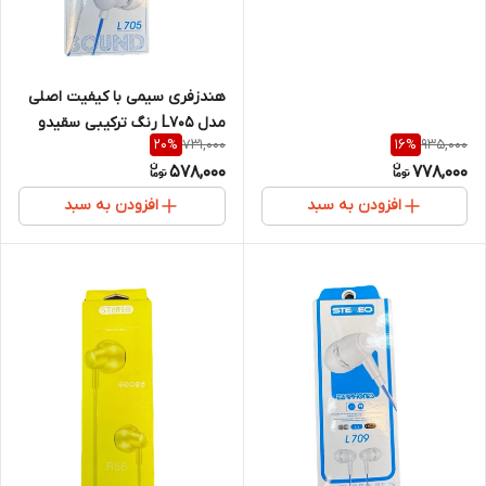
هندزفری سیمی با کیفیت اصلی
مدل L705 رنگ ترکیبی سقیدو
731,000
935,000
20
%
16
%
آبی
578,000
778,000
افزودن به سبد
افزودن به سبد