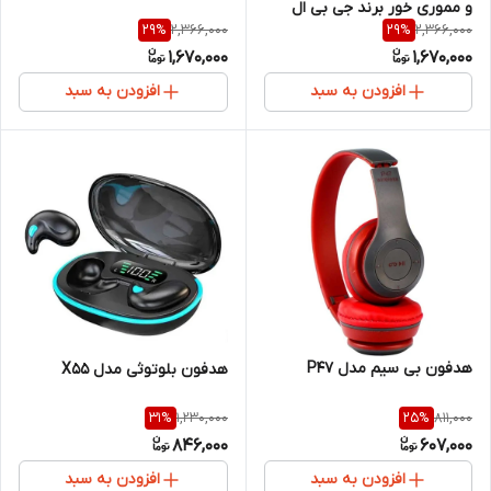
و مموری خور برند جی بی ال
2,366,000
2,366,000
29
%
29
%
JBL-M43
1,670,000
1,670,000
افزودن به سبد
افزودن به سبد
هدفون بی سیم مدل P47
هدفون بلوتوثی مدل X55
1,230,000
811,000
31
%
25
%
846,000
607,000
افزودن به سبد
افزودن به سبد