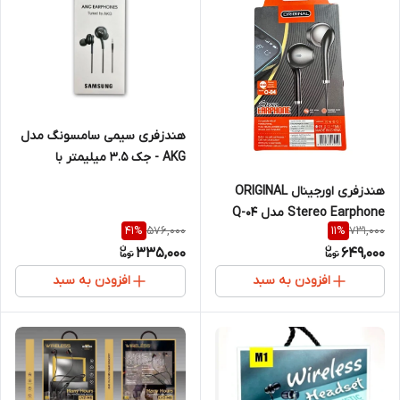
هندزفری سیمی سامسونگ مدل
AKG - جک 3.5 میلیمتر با
کیفیفت عالی
هندزفری اورجینال ORIGINAL
Stereo Earphone مدل Q-04
576,000
731,000
41
%
11
%
335,000
649,000
افزودن به سبد
افزودن به سبد