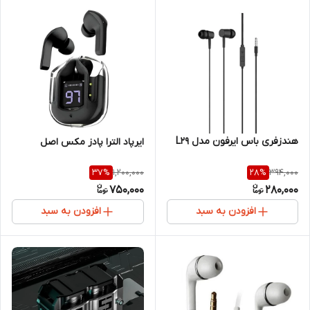
هندزفری باس ایرفون مدل L29
ایرپاد الترا پادز مکس اصل
1,200,000
394,000
37
%
28
%
750,000
280,000
افزودن به سبد
افزودن به سبد