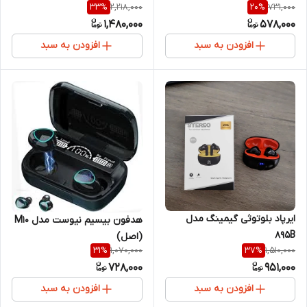
2,218,000
731,000
33
%
20
%
1,480,000
578,000
افزودن به سبد
افزودن به سبد
ایرپاد بلوتوثی گیمینگ مدل
هدفون بیسیم نیوست مدل M10
895B
(اصل)
1,070,000
1,510,000
31
%
37
%
728,000
951,000
افزودن به سبد
افزودن به سبد