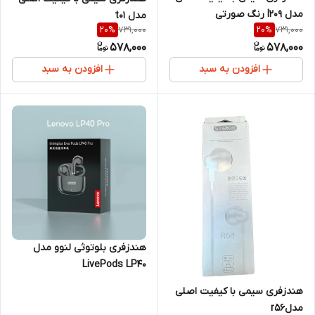
مدل l209 رنگ صورتی
مدل t01
731,000
731,000
20
%
20
%
578,000
578,000
افزودن به سبد
افزودن به سبد
هندزفری بلوتوثی لنوو مدل
LivePods LP40
هندزفری سیمی با کیفیت اصلی
مدلr56