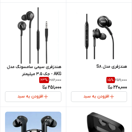
هندزفری مدل S8
هندزفری سیمی سامسونگ مدل
AKG - جک 3.5 میلیمتر
682,000
259,000
63
%
15
%
251,000
220,000
افزودن به سبد
افزودن به سبد