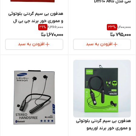
سی مدل Dm-۱۰ AKG
هدفون بی سیم گردنی بلوتوثی
و مموری خور برند جی بی ال
2,366,000
1,200,000
29
%
33
%
JBL NE013
1,670,000
795,000
افزودن به سبد
افزودن به سبد
هدفون بی سیم گردنی بلوتوثی
و مموری خور برند اوریمو
oraimo NE-014