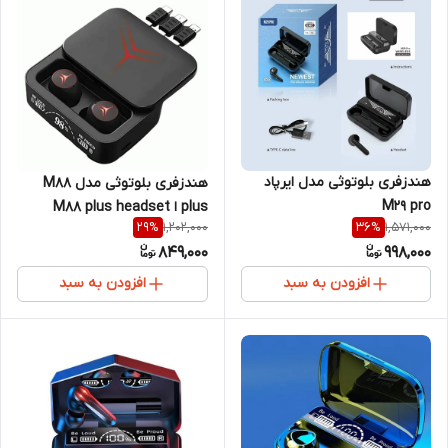
هندزفری بلوتوثی مدل ایرپاد
هندزفری بلوتوثی مدل M88
M29 pro
plus ا M88 plus headset
1,202,000
1,571,000
29
%
36
%
Bluetooth
849,000
998,000
افزودن به سبد
افزودن به سبد