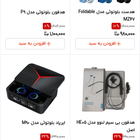
هدست بلوتوثی مدل Foldable
هدفون بلوتوثی مدل P9
MZ47
1,202,000
1,200,000
8
%
18
%
1,100,000
980,000
افزودن به سبد
افزودن به سبد
هدفون بی سیم لنوو مدل HE05
ایرپاد بلوتوثی مدل M90
اصل
1,230,000
990,000
32
%
24
%