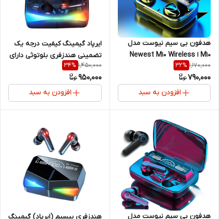
هدفون بی سیم نیوست مدل
ایرپاد گیمینگ کیفیت درجه یک
M10 ا Newest M10 Wireless
تضمینی هندزفری بلوتوثی دارای
1,450,000
1,170,000
34
%
32
%
Headphone
پاوربانک مدل newwest m28 با
950,000
790,000
کیفیت عالی
افزودن به سبد
افزودن به سبد
هدفون بی سیم نیوست مدل
هندزفری بیسیم (ایرپاد) گیمینگ