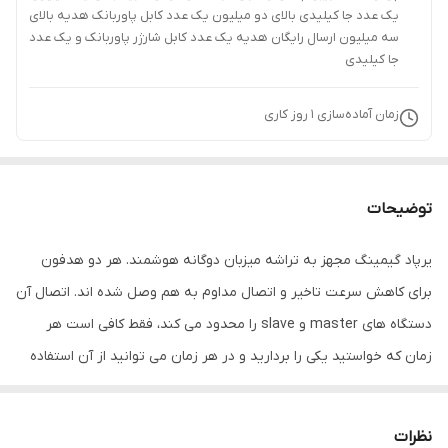
یک عدد جا کیلیدی بالای دو میلیون یک عدد کابل پاوربانک هدیه بالای
سه میلیون ارسال رایگان هدیه یک عدد کابل شارژر پاوربانک و یک عدد
جا کیلیدی
زمان آماده‌سازی
1
روز کاری
توضیحات
یرپاد گیمینگ مجهز به تراشه میزبان دوگانه هوشمند. هر دو هدفون
برای کاهش سرعت تاخیر و اتصال مداوم به هم وصل شده اند. اتصال آن
دستگاه های master و slave را محدود می کند، فقط کافی است هر
زمان که خواستید یکی را بردارید و در هر زمان می توانید از آن استفاده
کنید نسل سوم موتور حذف نویز هوشمند سطح ACC/SBC می تواند
نویز را با توجه به منبع صدا معکوس کرده و مشکل کف نویز بلوتوث را
نظرات