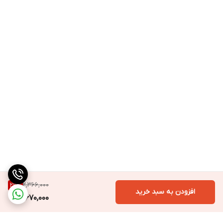
2,366,000
29
%
افزودن به سبد خرید
1,670,000