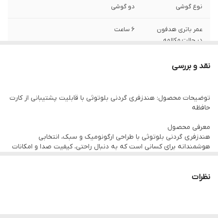
نوع گوشی
دو گوشی
عمر باتری هدفون
6 ساعت
در حالت مکالمه
عمر باتری هدفون
120 ساعت
نقد و بررسی
در حالت استندبای
عمر باتری هدفون
9 ساعت
توضیحات محصول: هندزفری گردنی بلوتوثی با قابلیت پشتیبانی از کارت
حافظه
در حالت پخش
موسیقی
معرفی محصول
هندزفری گردنی بلوتوثی با طراحی ارگونومیک و سبک، انتخابی
نوع اتصال
بی‌سیم
هوشمندانه برای کسانی است که به دنبال راحتی، کیفیت صدا و امکانات
پیشرفته هستند. این محصول علاوه بر اتصال بی‌سیم از طریق بلوتوث،
قابلیت پخش موسیقی و فایل‌های صوتی از طریق کارت حافظه (مموری
کارت) را نیز دارد؛ بنابراین حتی بدون نیاز به گوشی یا دستگاه دیگر
نظرات
می‌توانید از شنیدن موسیقی دلخواهتان لذت ببرید.
ویژگی‌ها و قابلیت‌ها