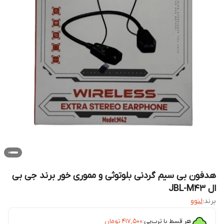
هدفون بی سیم گردنی بلوتوثی و مموری خور برند جی بی
ال JBL-M43
برند:
لنوو
هر قسط با ترب‌پی:
۴۱۷٬۵۰۰
تومان