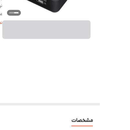
ن
عم
عم
ن
ع
زم
زم
و
در
ن
سا
م
ج
ظر
نو
نو
مشخصات
را