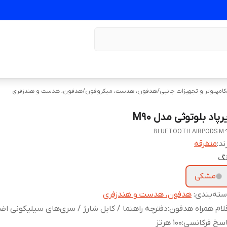
کامپیوتر و تجهیزات جانبی
/
هدفون، هدست، میکروفون
/
هدفون، هدست و هندزفری
رپاد بلوتوثی مدل M90
BLUETOOTH AIRPODS M 
ند:
متفرقه
نگ
مشکی
ته‌بندی
:
هدفون، هدست و هندزفری
لام همراه هدفون
:
دفترچه راهنما / کابل شارژ / سری‌های سیلیکونی اض
سخ فرکانسی
:
100 هرتز