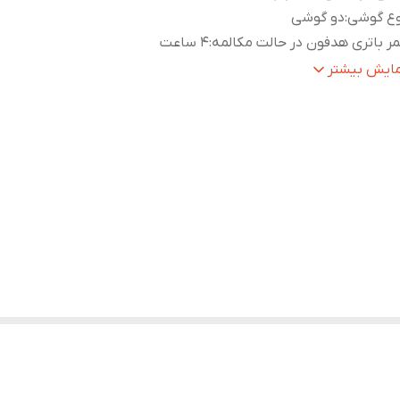
وع گوشی
:
دو گوشی
ر باتری هدفون در حالت مکالمه
:
4 ساعت
ر باتری هدفون در حالت استندبای
:
150
مایش بیشتر
مر باتری هدفون در حالت پخش موسیقی
:
4 ساعت
ان موردنیاز برای شارژ هدفون
:
1.5 ساعت
ان مورد نیاز برای شارژ محفظه
:
2 ساعت
زن
:
50 گرم
گاه‌های ارتباطی
:
USB Type-C
سخه بلوتوث
:
5.2
یر
امکان استفاده به عنوان پاوربانک / قابلیت نویز کنسلینگ /
شخصات
:
سبک / پشتیبانی از شارژ سریع / پشتیبانی از فرمان لمسی
نس بدنه
:
پلاستیک
فیت باتری
:
1200 میلی آمپر ساعت
ع کابل
:
USB Type-C
ع اتصال
:
بی‌سیم
بط‌ها
:
USB Type-C