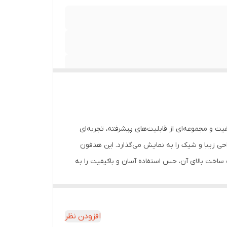
د با کیفیت و مجموعه‌ای از قابلیت‌های پیشرفته، تجربه‌ای
غوب و خطوط ساده و مدرن، یک طراحی زیبا و شیک را به نمایش می‌گذارد. این هدفون
ساخت بالای آن، حس استفاده آسان و باکیفیت را به
فون مجهز به آخرین تکنولوژی‌های صوتی است و قادر به ارائه کیفیت
انی از شارژ سریع، ارزش زیادی را به این هدفون
وسیقی، کارایی بیشتر در محیط‌های پرسروصدا و احساس فضای صوتی
افزودن نظر
غنی‌تر برخوردار است. ویژگی‌های منحصربه‌فرد آن مانند قابلیت پاوربانک و وزن سبک، ارزش خرید این هدفون را در مقایسه با رقبا بالاتر می‌برد. در مجموع، هدفون M90 Pro با ترکیب طراحی