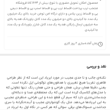
محصول امکان تحویل حضوری با تنوع بیش از 1664 کالا فروشگاه
منتخب ترب پرداخت اقساط ترب پی و اقساط اسنپ پی و اقساط دیجی
پی و اقساط زرین پلاس و دارای درگاه امن تومن خرید بالای یک میلیون
یک عدد جا کیلیدی بالای دو میلیون یک عدد کابل پاوربانک هدیه بالای
سه میلیون ارسال رایگان هدیه یک عدد کابل شارژر پاوربانک و یک عدد
جا کیلیدی
زمان آماده‌سازی
2
روز کاری
نقد و بررسی
نکته‌ی جالب و تا حدی عجیب در مورد ایرپاد این است که از نظر طراحی
ظاهری تقریبا هیچ تغییری با هدفون‌های توگوشی اپل نکرده است.
یعنی دقیقا همان برش، همان طراحی و حتی همان رنگ. تنها تفاوتی که
با مدل‌های کلاسیک کرده است این که یک محفظه‌ی صدا و دنباله‌ای
چندسانتی‌متری دارد که سیم آن قطع شده و این طراحی، منظره‌ی عجیبی
به این ایرپادها می‌دهد. مثل یک گوشواره‌ی عجیب و آینده‌نگرانه یا سری
جداشدنی مسواک‌های برقی. سوالی که هر کسی در نگاه اول به ایرپاد در