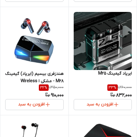
ایرپاد گیمینگ M25
هندزفری بیسیم (ایرپاد) گیمینگ
M28 - مشکی ا Wireless
1,350,000
1,260,000
32
%
33
%
handsfree game M28
910,000
832,000
افزودن به سبد
افزودن به سبد