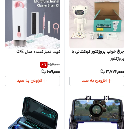
چراغ خواب پروژکتور کهکشانی با
کیت تمیز کننده مدل Q6E
پروژکتور
654,000
6
%
609,000
3,772,000
افزودن به سبد
افزودن به سبد