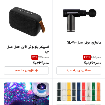
ماساژور برقی مدلSL-720
اسپیکر بلوتوثی قابل حمل مدل
G2
778,000
1,901,000
17
%
33
%
639,000
1,262,000
افزودن به سبد
افزودن به سبد