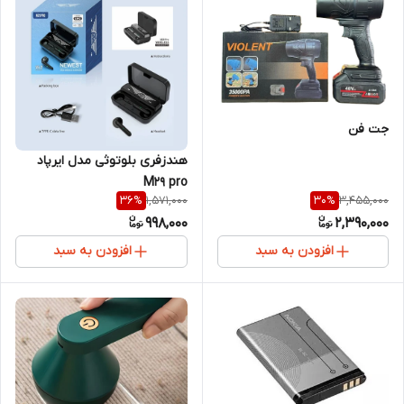
جت فن
هندزفری بلوتوثی مدل ایرپاد
M29 pro
1,571,000
3,455,000
36
%
30
%
998,000
2,390,000
افزودن به سبد
افزودن به سبد