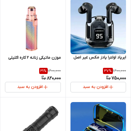
ایرپاد اولترا پادز مکس غیر اصل
موزن ماتیکی زنانه ۲ کاره اکلیلی
1,200,000
1,200,000
31
%
37
%
820,000
750,000
افزودن به سبد
افزودن به سبد