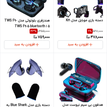
دسته بازی موبایل مدل K21
هندزفری بلوتوثی مدل TWS F9-
5 ا TWS F9-5 bluetooth
1,355,000
527,000
43
%
9
%
Earbuds
759,000
478,000
افزودن به سبد
افزودن به سبد
هدفون بی سیم نیوست مدل
دسته بازی مدل Blue Shark به