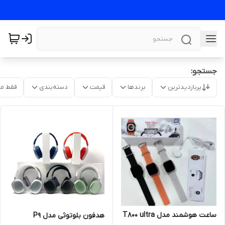
جستجو:
پربازدیدترین
برندها
قیمت
دسته‌بندی
فقط م
ساعت هوشمند مدل T800 ultra
هدفون بلوتوثی مدل P9