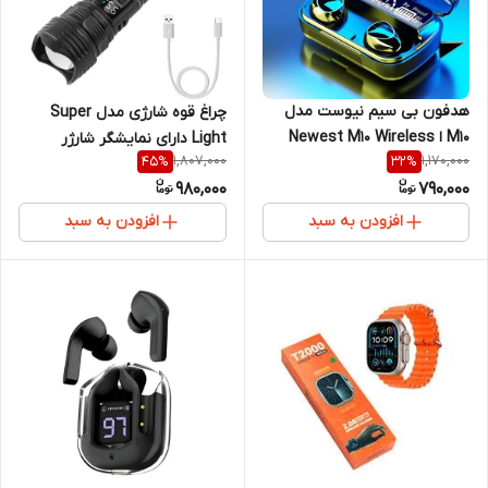
هدفون بی سیم نیوست مدل
چراغ قوه شارژی مدل Super
M10 ا Newest M10 Wireless
Light دارای نمایشگر شارژر
1,807,000
1,170,000
45
%
32
%
Headphone
980,000
790,000
افزودن به سبد
افزودن به سبد