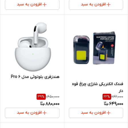
افزودن به سبد
افزودن به سبد
هندزفری بلوتوثی مدل Pro 6
فندک الکتریکی شارژی چراغ قوه
دار
1,450,000
842,000
39
%
22
%
880,000
649,000
افزودن به سبد
افزودن به سبد