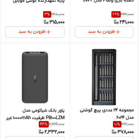
دسته بازی Pubg مدل JW-2
پایه نگهدارنده گوشی موبایل
328,000
342,000
3
%
29
%
315,000
241,000
افزودن به سبد
افزودن به سبد
مجموعه 24 عددی پیچ گوشتی
پاور بانک شیائومی مدل
مدل 6024
PB100LZM ظرفیت 10000mAh غیر
4,232,000
422,000
44
%
10
%
اصل
2,332,000
378,000