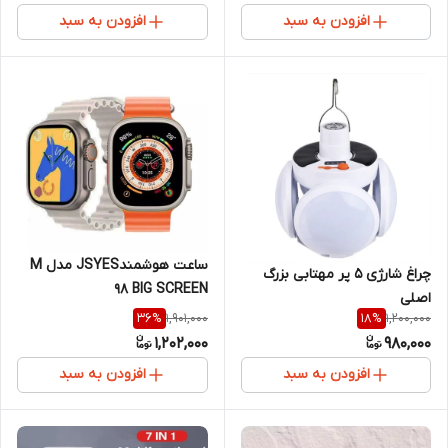
افزودن به سبد
افزودن به سبد
ساعت هوشمندJSYES مدل M
چراغ شارژی ۵ پر مهتابی بزرگ
98 BIG SCREEN
اصلی
1,901,000
1,200,000
36
%
18
%
1,202,000
980,000
افزودن به سبد
افزودن به سبد