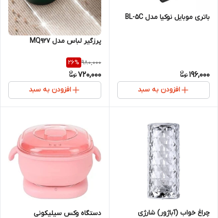
باتری موبایل نوکیا مدل BL-5C
پرزگیر لباس مدل MQ927
980,000
26
%
720,000
196,000
افزودن به سبد
افزودن به سبد
چراغ خواب (آباژور) شارژی
دستگاه وکس سیلیکونی