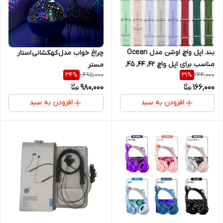
بند اپل واچ اوشن مدل Ocean
چراغ خواب مدل کهکشانی استار
مناسب برای اپل واچ 42, 44, 45,
مستر
1,495,000
244,000
34
%
31
%
49 میلی متری
980,000
166,000
افزودن به سبد
افزودن به سبد