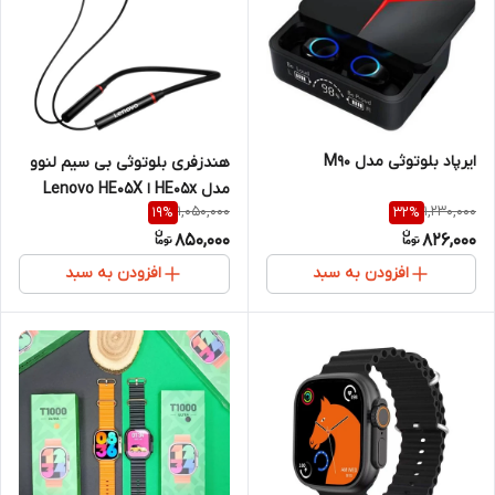
ایرپاد بلوتوثی مدل M90
هندزفری بلوتوثی بی سیم لنوو
مدل HE05x ا Lenovo HE05X
1,050,000
1,230,000
19
%
32
%
Wireless Headset
850,000
826,000
افزودن به سبد
افزودن به سبد