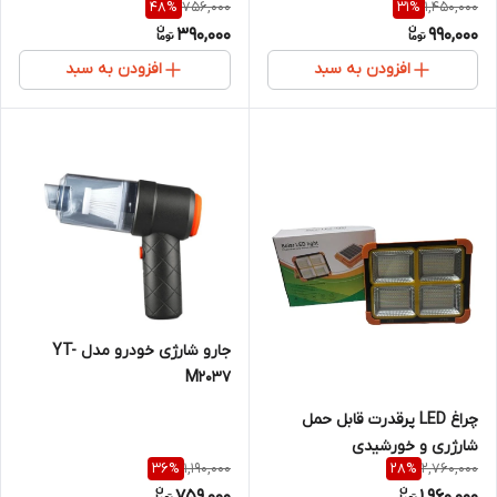
756,000
1,450,000
48
%
31
%
390,000
990,000
افزودن به سبد
افزودن به سبد
جارو شارژی خودرو مدل YT-
M2037
چراغ LED پرقدرت قابل حمل
شارژری و خورشیدی
1,190,000
2,760,000
36
%
28
%