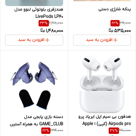
پنکه شارژی دستی
هندزفری بلوتوثی لنوو مدل
LivePods LP40
2,218,000
691,000
33
%
22
%
1,480,000
535,000
افزودن به سبد
افزودن به سبد
هدفون بی سیم اپل ایرپاد پرو
دسته بازی پابجی مدل
Airpods pro (کپی) ا Apple
GAME_CLUB به همراه آستین
234,000
990,000
22
%
37
%
AirPods Pro Wireless
کنترل کننده انگشت