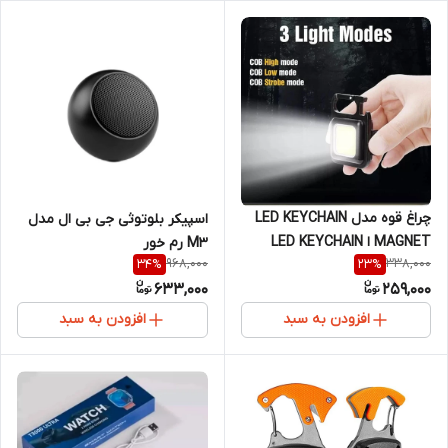
چراغ قوه مدل LED KEYCHAIN
اسپیکر بلوتوثی جی بی ال مدل
MAGNET ا LED KEYCHAIN
M3 رم خور
968,000
338,000
34
%
23
%
MAGNET
633,000
259,000
افزودن به سبد
افزودن به سبد