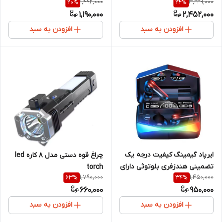
1,492,000
3,229,000
20
%
24
%
1,190,000
2,452,000
افزودن به سبد
افزودن به سبد
ایرپاد گیمینگ کیفیت درجه یک
چراغ قوه دستی مدل 8 کاره led
تضمینی هندزفری بلوتوثی دارای
torch
1,790,000
1,450,000
63
%
34
%
پاوربانک مدل newwest m28 با
660,000
950,000
کیفیت عالی
افزودن به سبد
افزودن به سبد