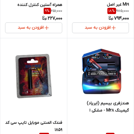
M19 غیر اصل
همراه آستین کنترل کننده
251,000
975,000
9
%
18
%
انگشت
227,000
794,000
افزودن به سبد
افزودن به سبد
هندزفری بیسیم (ایرپاد)
گیمینگ M28 - مشکی ا
Wireless handsfree game
فندک المنتی موبایل تایپ سی کد
M28
1859