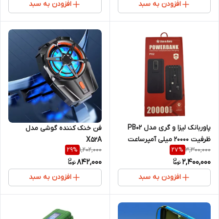
افزودن به سبد
افزودن به سبد
پاوربانک لیزا و گری مدل PB02
فن خنک کننده گوشی مدل
ظرفیت 20000 میلی آمپرساعت
X52A
1,202,000
3,300,000
29
%
27
%
842,000
2,400,000
افزودن به سبد
افزودن به سبد