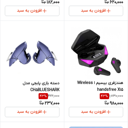
182,000
620,000
Headphones
افزودن به سبد
افزودن به سبد
هندزفری بیسیم ا Wireless
دسته بازی پابجی مدل
handsfree X15
CH5BLUESHARK
422,000
1,730,000
43
%
43
%
237,000
980,000
افزودن به سبد
افزودن به سبد