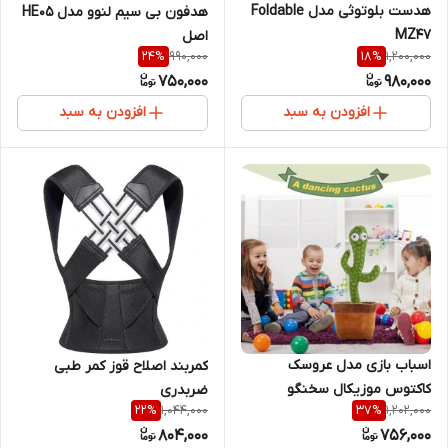
هدست بلوتوثی مدل Foldable
هدفون بی سیم لنوو مدل HE05
MZ47
اصل
990,000
1,200,000
24
%
18
%
750,000
980,000
افزودن به سبد
افزودن به سبد
اسباب بازی مدل عروسک
کمربند اصلاح قوز کمر طبی
کاکتوس موزیکال سخنگو
ضربدری
1,044,000
1,202,000
22
%
37
%
804,000
756,000