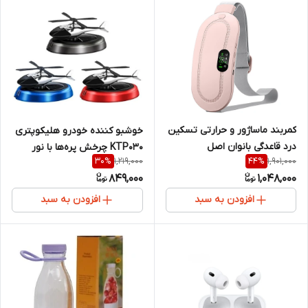
کمربند ماساژور و حرارتی تسکین
خوشبو کننده خودرو هلیکوپتری
درد قاعدگی بانوان اصل
KTP030 چرخش پره‌ها با نور
1,219,000
1,901,000
30
%
44
%
خورشید
849,000
1,048,000
افزودن به سبد
افزودن به سبد