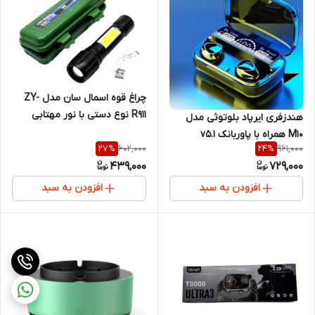
چراغ قوه اسمال سان مدل ZY-
R911 نوع دستی با نور مهتابی
هندزفری ایرپاد بلوتوثی مدل
M10 همراه با پاوربانک v5.1
602,000
961,000
27
%
24
%
439,000
729,000
افزودن به سبد
افزودن به سبد