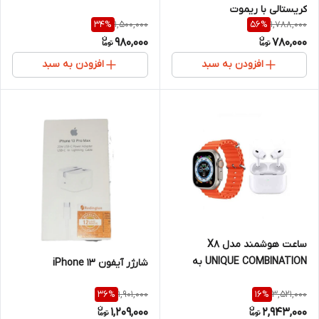
کریستالی با ریموت
1,500,000
1,788,000
34
%
56
%
980,000
780,000
افزودن به سبد
افزودن به سبد
ساعت هوشمند مدل X8
UNIQUE COMBINATION به
شارژر آیفون iPhone 13
همراه هدفون بی سیم
1,901,000
3,521,000
36
%
16
%
1,209,000
2,943,000