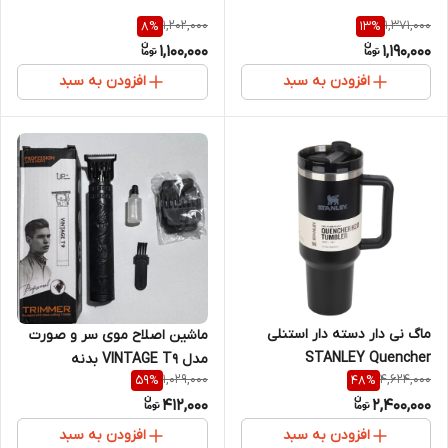
1,202,000
1,371,000
8
%
13
%
1,100,000
1,190,000
افزودن به سبد
افزودن به سبد
ماگ نی دار دسته دار استنلی
ماشین اصلاح موی سر و صورت
STANLEY Quencher
مدل VINTAGE T9 بدنه
1,029,000
4,624,000
59
%
48
%
FlowState Tumbler 1.18L
پلاستیکی
412,000
2,400,000
افزودن به سبد
افزودن به سبد