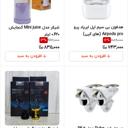
هدفون بی سیم اپل ایرپاد پرو
شیکر مدل Mini juice گنجایش
Airpods pro (های کپی)
0.420 لیتر
966,000
889,000
13
%
16
%
835,000
743,000
افزودن به سبد
افزودن به سبد