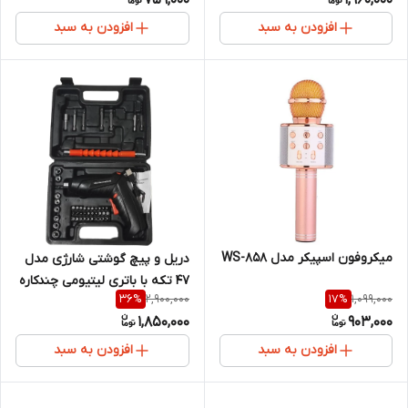
759,000
1,960,000
افزودن به سبد
افزودن به سبد
میکروفون اسپیکر مدل WS-858
دریل و پیچ گوشتی شارژی مدل
۴۷ تکه با باتری لیتیومی چندکاره
2,900,000
1,099,000
36
%
17
%
1,850,000
903,000
افزودن به سبد
افزودن به سبد