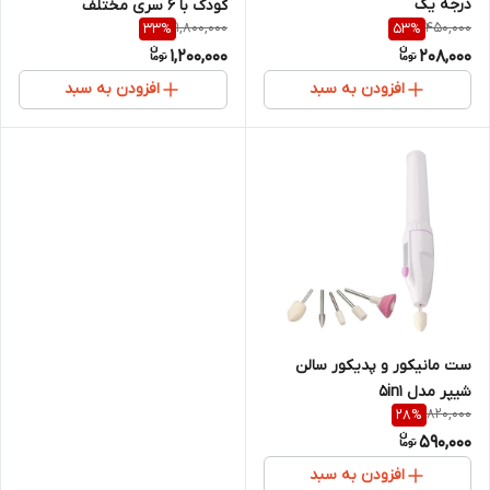
درجه یک
کودک با ۶ سری مختلف
1,800,000
450,000
33
%
53
%
1,200,000
208,000
افزودن به سبد
افزودن به سبد
ست مانیکور و پدیکور سالن
شیپر مدل 5in1
820,000
28
%
590,000
افزودن به سبد