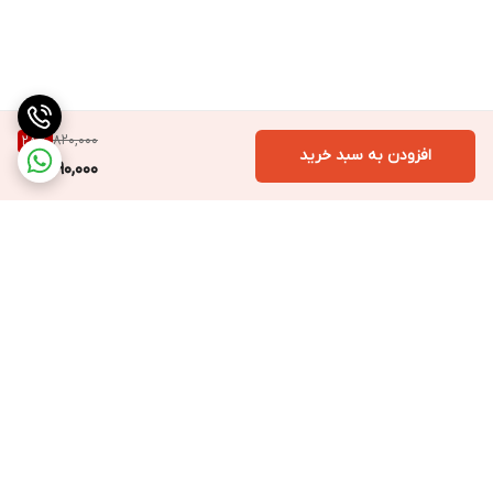
820,000
28
%
افزودن به سبد خرید
590,000
برگشت به بالا