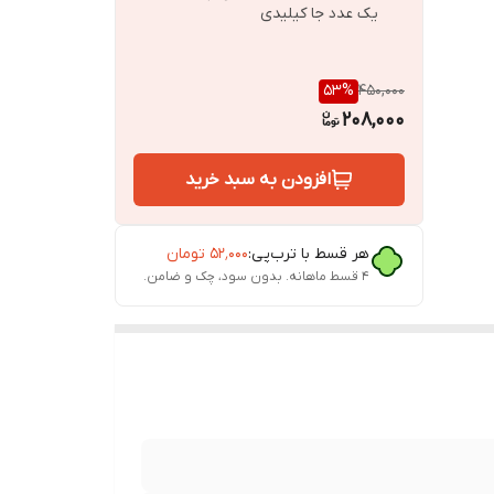
یک عدد جا کیلیدی
53
%
450,000
208,000
افزودن به سبد خرید
هر قسط با ترب‌پی:
۵۲٬۰۰۰
تومان
۴ قسط ماهانه. بدون سود، چک و ضامن.