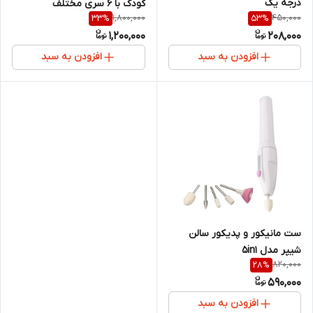
درجه یک
کودک با ۶ سری مختلف
1,800,000
450,000
33
%
53
%
1,200,000
208,000
افزودن به سبد
افزودن به سبد
ست مانیکور و پدیکور سالن
شیپر مدل 5in1
820,000
28
%
590,000
افزودن به سبد