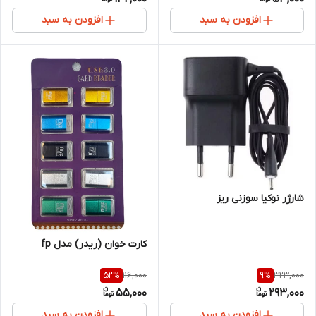
افزودن به سبد
افزودن به سبد
شارژر نوکیا سوزنی ریز
کارت‌ خوان (ریدر) مدل fp
116,000
323,000
52
%
9
%
55,000
293,000
افزودن به سبد
افزودن به سبد