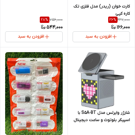
کارت‌ خوان (ریدر) مدل فلزی تک
کاره کپی
756,000
227,000
28
%
26
%
544,000
166,000
افزودن به سبد
افزودن به سبد
شارژر وایرلس مدل S5A-BT با
اسپیکر بلوتوث و ساعت دیجیتال