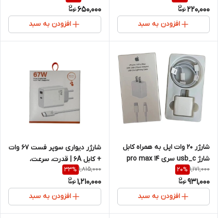
650,000
220,000
افزودن به سبد
افزودن به سبد
شارژر ۲۰ وات اپل به همراه کابل
شارژر دیواری سوپر فست 67 وات
شارژ usb_c سری 14 pro max
+ کابل 6A | قدرت، سرعت،
1,815,000
1,171,000
33
%
20
%
اطمینان
1,210,000
931,000
افزودن به سبد
افزودن به سبد