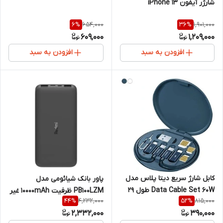
شارژر آیفون iPhone 13
654,000
1,901,000
6
%
36
%
609,000
1,209,000
افزودن به سبد
افزودن به سبد
کابل شارژ سریع دیتا پلاس مدل
پاور بانک شیائومی مدل
Data Cable Set 60W طول ۲۹
PB100LZM ظرفیت 10000mAh غیر
4,232,000
815,000
44
%
52
%
سانتیمتر
اصل
2,332,000
390,000