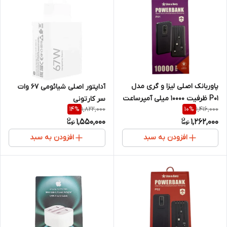
پاوربانک اصلی لیزا و گری مدل
آداپتور اصلی شیائومی ۶۷ وات
P01 ظرفیت 10000 میلی آمپرساعت
سر کارتونی
1,822,000
1,416,000
14
%
10
%
1,550,000
1,262,000
افزودن به سبد
افزودن به سبد