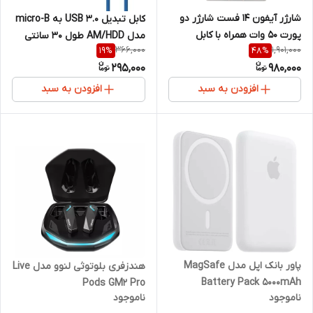
شارژر آیفون ۱۴ فست شارژر دو
کابل تبدیل USB 3.0 به micro-B
پورت ۵۰ وات همراه با کابل
مدل AM/HDD طول 30 سانتی
366,000
1,901,000
19
%
48
%
متر
295,000
980,000
افزودن به سبد
افزودن به سبد
پاور بانک اپل مدل MagSafe
هندزفری بلوتوثی لنوو مدل Live
Battery Pack 5000mAh
Pods GM2 Pro
ناموجود
ناموجود