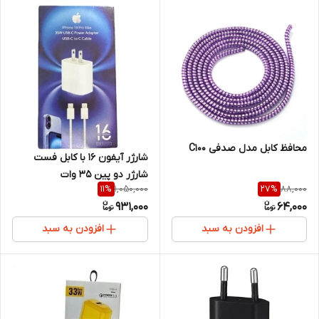
محافظ کابل مدل صدفی C100
شارژر آیفون 16 با کابل فست
شارژر دو پین 35 وات
1,050,000
88,000
11
%
27
%
931,000
64,000
افزودن به سبد
افزودن به سبد