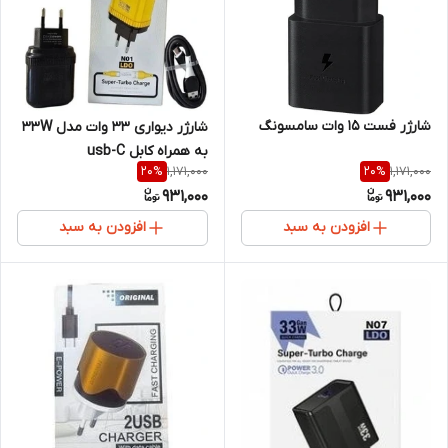
شارژر فست 15 وات سامسونگ
شارژر دیواری 33 وات مدل 33W
به همراه کابل usb-C
1,171,000
1,171,000
20
%
20
%
931,000
931,000
افزودن به سبد
افزودن به سبد