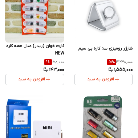
کارت‌ خوان (ریدر) مدل همه کاره
شارژر رومیزی سه کاره بی سیم
NEW
158,000
3,238,000
9
%
51
%
143,000
1,555,000
افزودن به سبد
افزودن به سبد