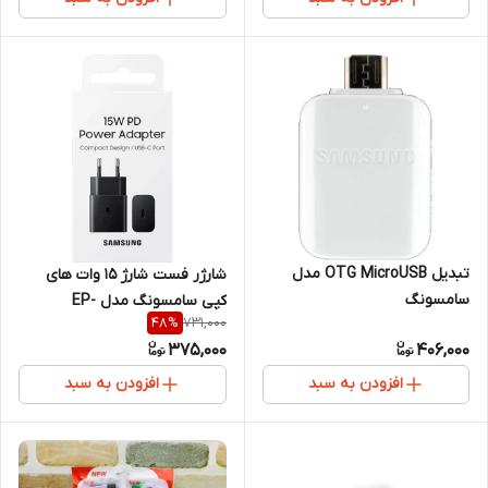
تبدیل OTG MicroUSB مدل
شارژر فست شارژ 15 وات های
سامسونگ
کپی سامسونگ مدل EP-
731,000
48
%
T1510NBEGEU
375,000
406,000
افزودن به سبد
افزودن به سبد