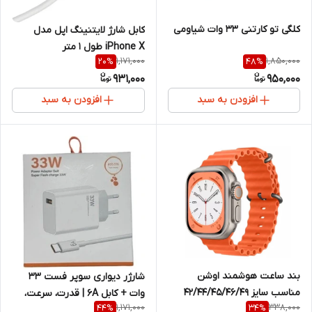
کلگی تو کارتنی 33 وات شیاومی
کابل شارژ لایتنینگ اپل مدل
iPhone X طول ۱ متر
1,171,000
1,850,000
20
%
48
%
931,000
950,000
افزودن به سبد
افزودن به سبد
بند ساعت هوشمند اوشن
شارژر دیواری سوپر فست 33
مناسب سایز ۴۲/۴۴/۴۵/۴۶/۴۹
وات + کابل 6A | قدرت، سرعت،
1,171,000
338,000
44
%
34
%
اطمینان