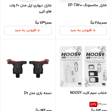
شارژر سامسونگ EP-TA200
شارژر دیواری اپل مدل 20 وات
های کپی
731,000
280,000
افزودن به سبد
افزودن به سبد
خشاب سیم کارت NOOSY
دسته بازی مدل D9
132,000
59
%
142,000
53,000