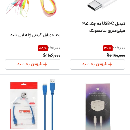
تبدیل USB-C به جک ۳.۵
میلی‌متری سامسونگ
بند موبایل گردنی ژله ایی بلند
255,000
285,000
58
%
36
%
106,000
180,000
افزودن به سبد
افزودن به سبد