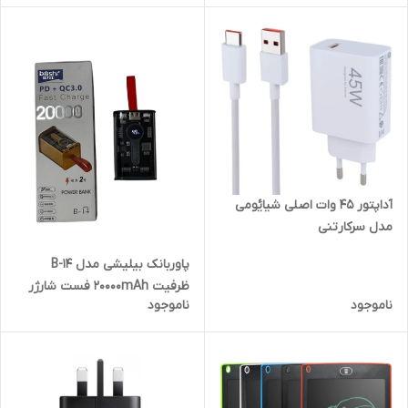
آداپتور 45 وات اصلی شیایٔومی
مدل سرکارتنی
پاوربانک بیلیشی مدل B-14
ظرفیت 20000mAh فست شارژر
ناموجود
ناموجود