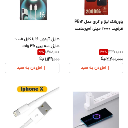
پاوربانک لیزا و گری مدل PB02
ظرفیت 20000 میلی آمپرساعت
شارژر آیفون 16 با کابل فست
شارژر سه پین 35 وات
1,458,000
3,300,000
21
%
27
%
1,149,000
2,400,000
افزودن به سبد
افزودن به سبد