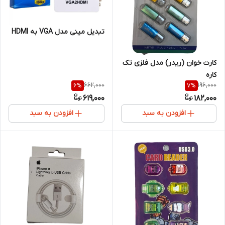
تبدیل مینی مدل VGA به HDMI
کارت‌ خوان (ریدر) مدل فلزی تک
کاره
662,000
196,000
6
%
7
%
619,000
182,000
افزودن به سبد
افزودن به سبد