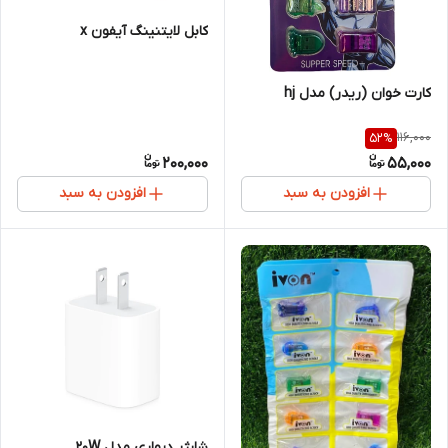
کابل لایتنینگ آیفون x
کارت‌ خوان (ریدر) مدل hj
116,000
52
%
200,000
55,000
افزودن به سبد
افزودن به سبد
شارژر دیواری مدل 20W