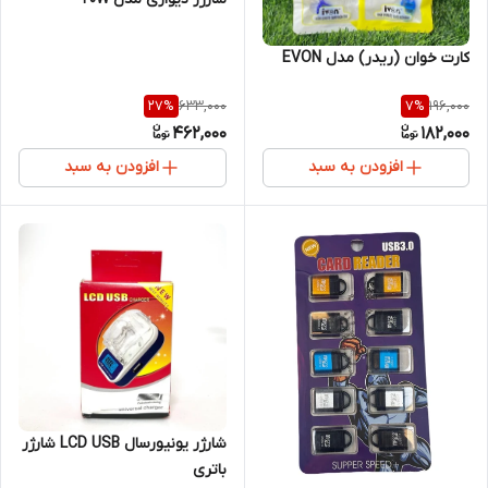
کارت‌ خوان (ریدر) مدل EVON
633,000
196,000
27
%
7
%
462,000
182,000
افزودن به سبد
افزودن به سبد
شارژر یونیورسال LCD USB شارژر
باتری