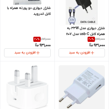
شارژر دیواری دو پورته همراه با
کابل اندروید
شارژر دیواری مدل 33W به
همراه کابل usb-C مدل n07
1,171,000
1,171,000
20
%
20
%
931,000
931,000
افزودن به سبد
افزودن به سبد