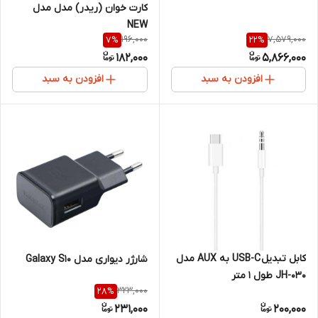
کارت‌ خوان (ریدر) مدل مدل
NEW
196,000
7,579,000
7
%
22
%
182,000
5,866,000
افزودن به سبد
افزودن به سبد
کابل تبدیل USB-C به AUX مدل
شارژر دیواری مدل Galaxy S10
JH-030 طول 1 متر
323,000
28
%
231,000
200,000