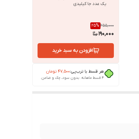
یک عدد جا کیلیدی
ج مایع
25
%
255,000
ب برای
190,000
گ ،
نده با
افزودن به سبد خرید
هر قسط با ترب‌پی:
۴۷٬۵۰۰
تومان
۴ قسط ماهانه. بدون سود، چک و ضامن.