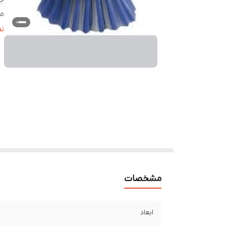
ج
من
سا
ن
ت
ر
مشخصات
ابعاد