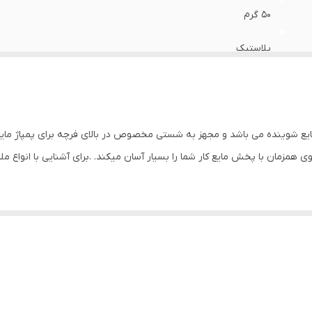
50 گرم
پلاستیک
ظروف
دارای برس نایلونی دارای درب جدا شونده دارای دکمه برای خروج م
شوینده مناسب برای شستشوی ظروف ، گاز ، شیر آلات مناسب برا
 شوینده می باشد و مجهز به شستی مخصوص در بالای فرچه برای پمپاژ ما
غیره اجتناب از تماس مایع شوینده با دست صرفه جویی
مان با پخش مایع کار شما را بسیار آسان میکند. .برای آشنایی با انواع ملز
میکس