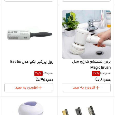
برس شستشو شارژی مدل
رول پرزگیر ایکیا مدل Bastis
Magic Brush
630,000
1,171,000
28
%
30
%
450,000
811,000
افزودن به سبد
افزودن به سبد