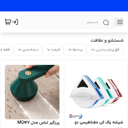
شستشو و نظافت
پربازدیدترین
برندها
قیمت
دسته‌بندی
فقط م
شیشه پاک کن مغناطیسی دو
پرزگیر لباس مدل MQ927