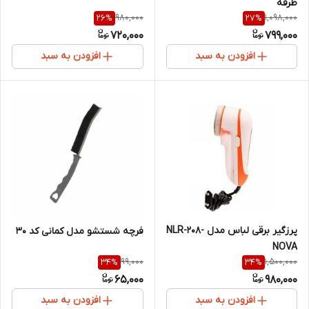
طرفه
980,000
1,098,000
26
%
27
%
720,000
799,000
افزودن به سبد
افزودن به سبد
پرزگیر برقی لباس مدل NLR-208-
فرچه شستشو مدل کمانی کد 30
NOVA
99,000
1,500,000
34
%
34
%
65,000
980,000
افزودن به سبد
افزودن به سبد