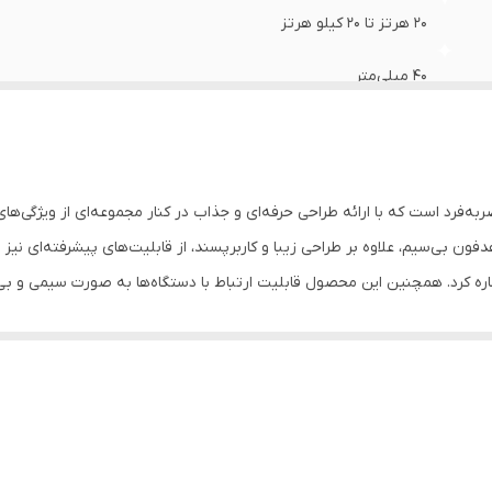
عاد
:
- میلی‌متر
20 هرتز تا 20 کیلو هرتز
40 میلی‌متر
نئودیمیومی
10 متر متر
شرفته و منحصربه‌فرد است که با ارائه طراحی حرفه‌ای و جذاب در کنار مجموعه‌ای از ویژگ
نیمه‌باز
ون بی‌سیم، علاوه بر طراحی زیبا و کاربرپسند، از قابلیت‌های پیشرفته‌ای نیز ب
دو گوشی
دفون بی‌سیم P47 می‌تواند گزینه‌ای ایده‌آل برای کاربرانی باشد که به دنبال تجربه‌ای متفاوت و 
125 گرم
د.
4.2
دارای شیار کارت حافظه / پشتیبانی از رادیو / قابلیت مکالمه تلفنی