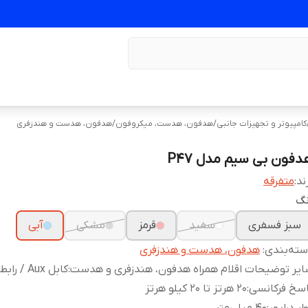
کامپیوتر و تجهیزات جانبی
/
هدفون، هدست، میکروفون
/
هدفون، هدست و هندزفری
دفون بی سیم مدل P47
ند:
متفرقه
نگ
سبز فسفری
سفید
قرمز
مشکی
آبی
ته‌بندی
:
هدفون، هدست و هندزفری
یر توضیحات اقلام همراه هدفون، هندزفری و هدست
:
کابل Aux / رابط شارژ
سخ فرکانسی
:
20 هرتز تا 20 کیلو هرتز