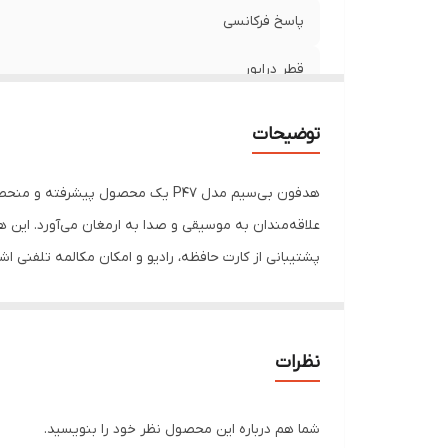
اب
پاسخ فرکانسی
قطر درایور
نوع آهن‌ربا
توضیحات
محدوده عملکرد
هدفون بی‌سیم مدل P47 یک محصول پی
نوع آکوستیک
علاقه‌مندان به موسیقی و صدا به ارمغان می‌آورد. این هدف
نوع گوشی
ویژگی‌های برجسته، ه
وزن
پیشرفته در طراحی و عملکرد، ارزش خرید بسیار بالایی دار
نسخه بلوتوث
نظرات
سایر مشخصات
شما هم درباره این محصول نظر خود را بنویسید.