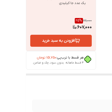
یک عدد جا کیلیدی
25
%
811,000
607,000
افزودن به سبد خرید
المه
هر قسط با ترب‌پی:
۱۵۱٬۷۵۰
تومان
۴ قسط ماهانه. بدون سود، چک و ضامن.