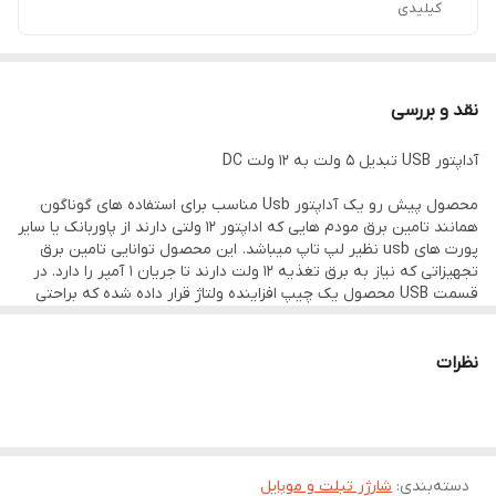
کیلیدی
نقد و بررسی
آداپتور USB تبدیل 5 ولت به 12 ولت DC
محصول پیش رو یک آداپتور Usb مناسب برای استفاده های گوناگون
همانند تامین برق مودم هایی که اداپتور ۱۲ ولتی دارند از پاوربانک یا سایر
پورت های usb نظیر لپ تاپ میباشد. این محصول توانایی تامین برق
تجهیزاتی که نیاز به برق تغذیه 12 ولت دارند تا جریان 1 آمپر را دارد. در
قسمت USB محصول یک چیپ افزاینده ولتاژ قرار داده شده که براحتی
ولتاژ استاندارد 5 ولت USB را به 12 ولت DC تبدیل میکند‌.
ویژگی ها
-روشن کردن مودم های رومیزی با پاوربانک
نظرات
-روشن کردن مودم با لپ تاپ و هر پورت usb
دسته‌بندی
:
شارژر تبلت و موبایل