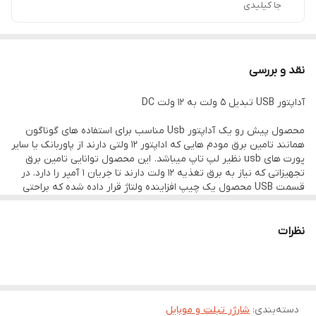
جا کیلیدی
نقد و بررسی
آداپتور USB تبدیل 5 ولت به 12 ولت DC
محصول پیش رو یک آداپتور Usb مناسب برای استفاده های گوناگون
همانند تامین برق مودم هایی که اداپتور ۱۲ ولتی دارند از پاوربانک یا سایر
پورت های usb نظیر لپ تاپ میباشد. این محصول توانایی تامین برق
تجهیزاتی که نیاز به برق تغذیه 12 ولت دارند تا جریان 1 آمپر را دارد. در
قسمت USB محصول یک چیپ افزاینده ولتاژ قرار داده شده که براحتی
ولتاژ استاندارد 5 ولت USB را به 12 ولت DC تبدیل میکند‌.
ویژگی ها
-روشن کردن مودم های رومیزی با پاوربانک
نظرات
-روشن کردن مودم با لپ تاپ و هر پورت usb
دسته‌بندی
:
شارژر تبلت و موبایل