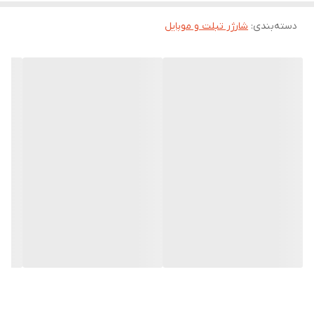
طراحی جمع‌وجور و سبک
: مناسب برای استفاده در خانه، محل کار یا
سفر.
دسته‌بندی
:
شارژر تبلت و موبایل
سازگاری گسترده
: قابل استفاده با انواع کابل‌های USB-A به Type-C
ایمنی بالا
: محافظت در برابر نوسانات برق، اتصال کوتاه و داغ شدن
بیش از حد.