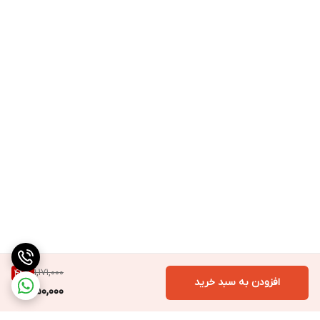
1,171,000
44
%
افزودن به سبد خرید
650,000