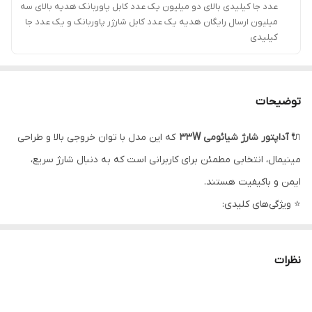
عدد جا کیلیدی بالای دو میلیون یک عدد کابل پاوربانک هدیه بالای سه
میلیون ارسال رایگان هدیه یک عدد کابل شارژر پاوربانک و یک عدد جا
کیلیدی
توضیحات
🔌
آداپتور شارژ شیائومی 33W
که این مدل با توان خروجی بالا و طراحی
مینیمال، انتخابی مطمئن برای کاربرانی است که به دنبال شارژ سریع،
ایمن و باکیفیت هستند.
⭐ ویژگی‌های کلیدی:
توان خروجی 33 وات واقعی
: مناسب برای شارژ سریع گوشی‌های
شیائومی، ردمی، پوکو و سایر برندها.
نظرات
پورت USB-A با رنگ قرمز داخلی
: نشانگر قابلیت شارژ سریع و انتقال
جریان پایدار.