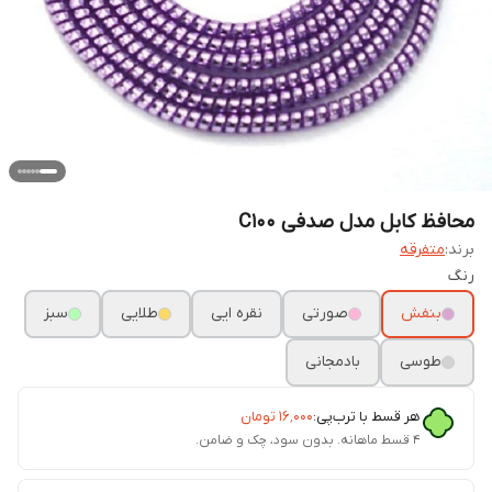
محافظ کابل مدل صدفی C100
برند:
متفرقه
رنگ
بنفش
صورتی
نقره ایی
طلایی
سبز
طوسی
بادمجانی
هر قسط با ترب‌پی:
۱۶٬۰۰۰
تومان
۴ قسط ماهانه. بدون سود، چک و ضامن.