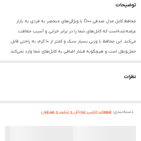
توضیحات
محافظ کابل مدل صدفی C100 با ویژگی‌های منحصر به فردی به بازار
عرضه‌شده‌است که کابل‌های شما را در برابر خرابی و آسیب حفاظت
می‌کند. این محافظ با وزنی بسیار سبک و کمتر از 10 گرم، به راحتی قابل
حمل‌ونقل است و هیچگونه فشار اضافی به کابل‌های شما وارد نمی‌کند.
یکی از برجسته‌ترین خصوصیات این محافظ کابل، امکان استفاده برای
انواع کابل شارژ و Aux است. این به این معنی است که شما می‌توانید از
نظرات
این محافظ برای حفاظت از کابل‌های مختلف خود استفاده کنید و نیازی به
خرید محافظ جداگانه برای هر کابل ندارید. طول این محافظ کابل 1.5 متر
است که باعث می‌شود شما بتوانید از آن برای کابل‌های با طول‌های
دسته‌بندی
:
قطعات جانبی موبایل و تبلت و هدفون
مختلف استفاده کنید. این محافظ کابل با داشتن طول مناسب، امکان
حفاظت از کل کابل را فراهم می‌کند و از خرابی کابل در نقاط مختلف
جلوگیری می‌کند. در نهایت، این محافظ کابل با ویژگی‌های منحصر به