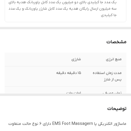
یک عدد جا کیلیدی بالای دو میلیون یک عدد کابل پاوربانک هدیه بالای
سه میلیون ارسال رایگان هدیه یک عدد کابل شارژر پاوربانک و یک عدد
جا کیلیدی
مشخصات
منبع انرژی
شارژی
مدت زمان استفاده
15 دقیقه دقیقه
پس از شارژ
توان مصرفی
1وات وات
امکانات ابزار
نشانگر LED
توضیحات
نوع ماساژ
ضربه‌ای , لرزشی
ماساژور الکتریکی پا EMS Foot Massagern دارای 6 نوع حالت متفاوت