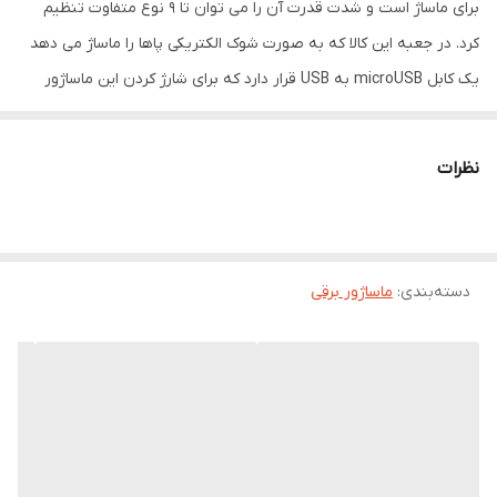
برای ماساژ است و شدت قدرت آن را می توان تا 9 نوع متفاوت تنظیم
وزن
100 گرم
کرد. در جعبه این کالا که به صورت شوک الکتریکی پاها را ماساژ می دهد
رنگ
مشکی
یک کابل microUSB به USB قرار دارد که برای شارژ کردن این ماساژور
مورد استفاده قرار می گیرد و همچنین ولتاژ این کالا DC 3V است و دارای
دو باتری نیم قلمی AAA می باشد و فرکانس آن از 1 تا 100 است. ابعاد این
نظرات
ماساژور 32.5x29.5 سانتی متر می باشد و توصیه شده است که در دمای
15 تا 35 درجه سانتی گراد استفاده شود. در آخر لازم به ذکر است که این
ماساژور پا که شدت جریان حداکثری کار آن 9.8 میلی آمپر است، دارای
دسته‌بندی
:
ماساژور برقی
فناوری EMS بوده که برای افزایش گردش خون و ریلکس شدن عضلات و
.. مناسب می باشد همینطور این محصول برای حفظ سلامت باتری بعد از
15 دقیقه به طور خودکار خاموش می شود.