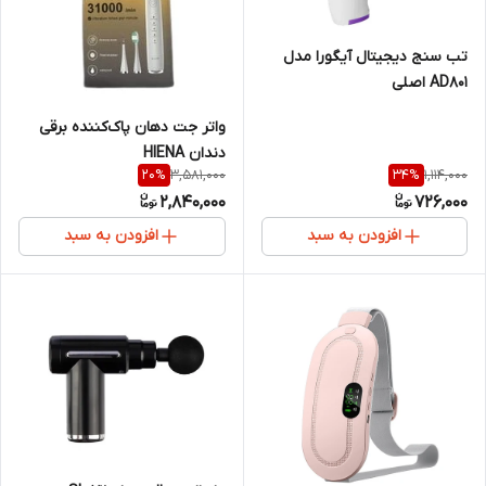
تب سنج دیجیتال آیگورا مدل
AD801 اصلی
واتر جت دهان پاک‌کننده برقی
دندان HIENA
3,581,000
1,114,000
20
%
34
%
2,840,000
726,000
افزودن به سبد
افزودن به سبد