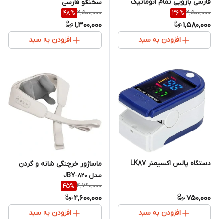
فارسی بازویی تمام اتوماتیک
سخنگو فارسی
2,500,000
2,500,000
48
%
36
%
1,300,000
1,580,000
افزودن به سبد
افزودن به سبد
دستگاه پالس اکسیمتر LK87
ماساژور خرچنگی شانه و گردن
مدل JBY-820
4,790,000
45
%
2,600,000
750,000
افزودن به سبد
افزودن به سبد