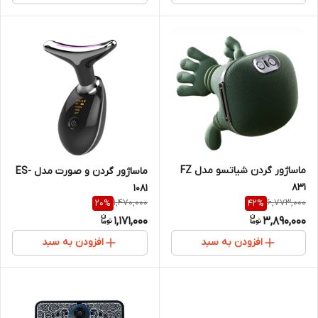
ماساژور گردن شیاتسو مدل FZ
ماساژور گردن و صورت مدل ES-
831
1081
1,470,000
6,773,000
20
%
42
%
1,171,000
3,890,000
افزودن به سبد
افزودن به سبد