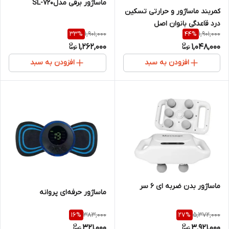
ماساژور برقی مدلSL-720
کمربند ماساژور و حرارتی تسکین
درد قاعدگی بانوان اصل
1,901,000
1,901,000
33
%
44
%
1,262,000
1,048,000
افزودن به سبد
افزودن به سبد
ماساژور بدن ضربه ای 6 سر
ماساژور حرفه‌ای پروانه
383,000
5,372,000
16
%
27
%
321,000
3,921,000