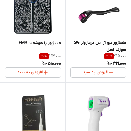
ماساژور دی آر اس درمارولر 540
ماساژور پا هوشمند EMS
سوزنه اصل
693,000
495,000
26
%
39
%
510,000
299,000
افزودن به سبد
افزودن به سبد