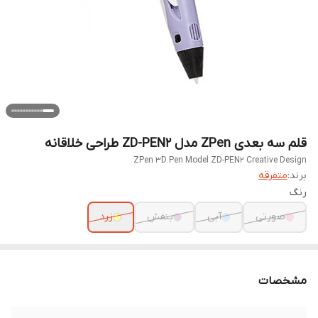
قلم سه بعدی ZPen مدل ZD-PEN2 طراحی خلاقانه
ZPen 3D Pen Model ZD-PEN2 Creative Design
برند:
متفرقه
رنگ
صورتی
آبی
بنفش
زرد
مشخصات