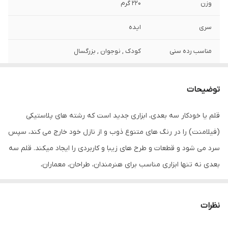
وزن
220 گرم
سری
ایده
مناسب رده سنی
کودک , نوجوان , بزرگسال
اقلام همراه
قلم طراحی سه بعدی، کابل شارژ، دفترچه
راهنما، پایه نگهداری قلم، یک بسته فیلامنت
توضیحات
پلمپ
قلم یا خودکار سه بعدی، ابزاری جدید است که رشته های پلاستیکی
ابعاد
200x50x150 میلی‌متر
(فیلامنت) را در رنگ های متنوع ذوب و از نازل خود خارج می کند، سپس
سرد می شود و قطعات و طرح های زیبا و کاربردی را ایجاد میکند. قلم سه
بعدی نه تنها ابزاری مناسب برای هنرمندان، طراحان، معماران،
دانشجویان و دانش آموزان است بلکه قابل استفاده برای تمام افرادی
است که به دنبال راهی برای ابراز ذوق و خلاقیت خود می گردند. شما با
نظرات
استفاده از الگوهای ذهنتان می توانید آثاری جذاب و فوق العاده خلق