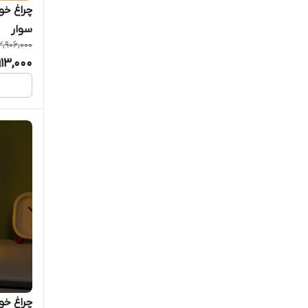
چراغ خو
سوار
3,906,000
,913,000
چراغ خ