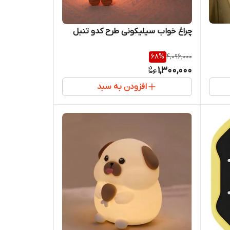
چراغ خواب سیلیکونی طرح کدو تنبل
68
%
4,096,000
1,300,000
افزودن به سبد