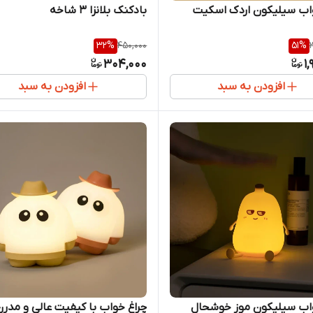
اب سیلیکون اردک اسکیت
بادکنک بلانزا ۳ شاخه
32
%
450,000
51
%
304,000
1
افزودن به سبد
افزودن به سبد
واب سیلیکون موز خوشحال
چراغ خواب با کیفیت عالی و مدرن