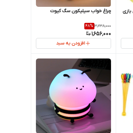
چراغ خواب سیلیکون سگ کیوت
بازی
48
%
3,238,000
1,656,000
افزودن به سبد