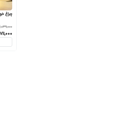
چراغ خ
4,039,000
,711,000