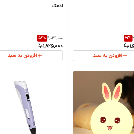
ادمک
54
%
4,039,000
61
%
1,825,000
1,
افزودن به سبد
افزودن به سبد