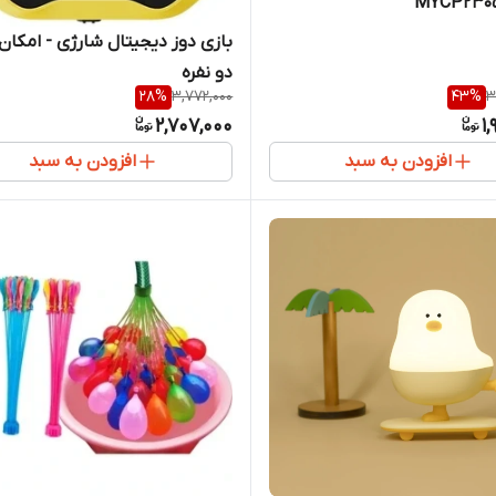
بازی دوز دیجیتال شارژی - امکان 
دو نفره
28
%
3,772,000
43
%
3
2,707,000
1
افزودن به سبد
افزودن به سبد