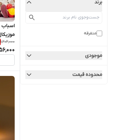
برند
اسباب 
متفرقه
موزیکا
1,202,000
56,000
موجودی
محدوده قیمت