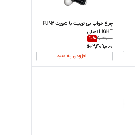
چراغ خواب بی تربیت با شورت FUNY
LIGHT اصلی
40
%
4,039,000
2,409,000
افزودن به سبد