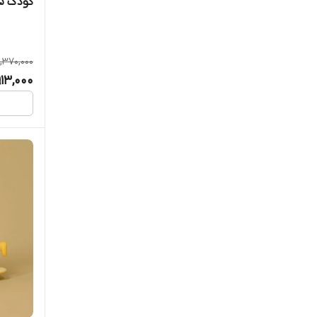
کودک MYCP2305
,370,000
,913,000