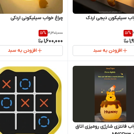
اب سیلیکون دیجی اردک
چراغ خواب سیلیکونی اردکی
51
%
3,301,000
51
%
1,600,000
1,
افزودن به سبد
افزودن به سبد
اب فانتزی شارژی رومیزی اتاق