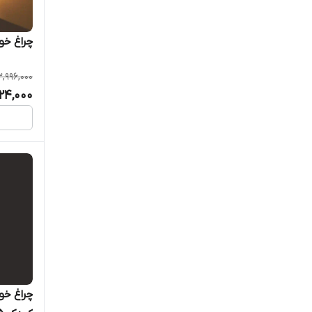
چراغ خو
3,996,000
924,000
چراغ خو