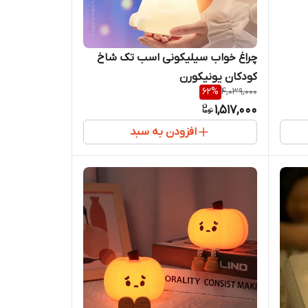
چراغ خواب سیلیکونی اسب تک شاخ
کودکان یونیکورن
62
%
4,039,000
1,517,000
افزودن به سبد