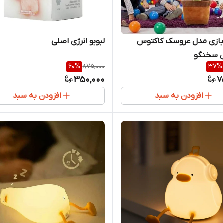
بازی مدل عروسک کاکتوس
لبوبو انرژی اصلی
ل سخنگو
60
%
875,000
37
%
350,000
7
افزودن به سبد
افزودن به سبد