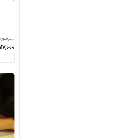
3,906,000
517,000