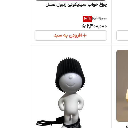
چراغ خواب سیلیکونی زنبول عسل
40
%
4,039,000
2,400,000
افزودن به سبد