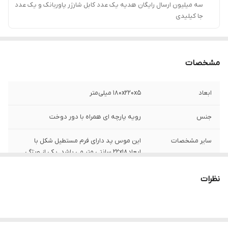
سه میلیون ارسال رایگان هدیه یک عدد کابل شارژر پاوربانک و یک عدد
جا کیلیدی
مشخصات
ابعاد
180x220x5 میلی‌متر
جنس
رویه پارچه ای همراه با دور دوخت
سایر مشخصات
این موس پد دارای فرم مستطیل شکل با
ابعاد22x18 سانتی متر می باشد. یکی از ویژگی
های مهم این ماوس پد دور دوخت بودن آن
همراه با سطح نرم و صاف جهت حرکت نرم و
نظرات
روان و کنترل راحت ماوس است.
رنگ
مشکی