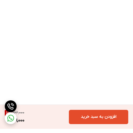
662,000
6
%
افزودن به سبد خرید
619,000