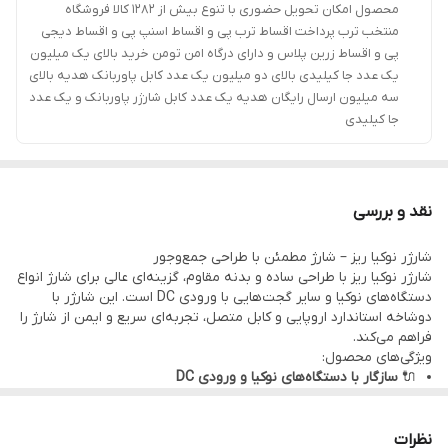
محصول امکان تحویل حضوری با تنوع بیش از 1282 کالا فروشگاه
منتخب ترب پرداخت اقساط ترب پی و اقساط اسنپ پی و اقساط دیجی
پی و اقساط زرین پلاس و دارای درگاه امن تومن خرید بالای یک میلیون
یک عدد جا کیلیدی بالای دو میلیون یک عدد کابل پاوربانک هدیه بالای
سه میلیون ارسال رایگان هدیه یک عدد کابل شارژر پاوربانک و یک عدد
جا کیلیدی
نقد و بررسی
شارژر نوکیا ریز – شارژ مطمئن با طراحی جمع‌وجور
شارژر نوکیا ریز با طراحی ساده و بدنه مقاوم، گزینه‌ای عالی برای شارژ انواع
دستگاه‌های نوکیا و سایر گجت‌هایی با ورودی DC است. این شارژر با
دوشاخه استاندارد اروپایی و کابل متصل، تجربه‌ای سریع و ایمن از شارژ را
فراهم می‌کند.
ویژگی‌های محصول:
🔌
سازگار با دستگاه‌های نوکیا و ورودی DC
⚡
خروجی پایدار برای شارژ ایمن و بدون نوسان
🧳
طراحی کوچک و سبک
مناسب برای حمل در کیف یا استفاده روزمره
🔒
بدنه مقاوم با کیفیت ساخت بالا
نظرات