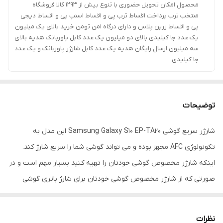
محصول امکان تحویل حضوری با تنوع بیش از 1293 کالا فروشگاه
منتخب ترب پرداخت اقساط ترب پی و اقساط اسنپ پی و اقساط دیجی
پی و اقساط زرین پلاس و دارای درگاه امن تومن خرید بالای یک میلیون
یک عدد جا کیلیدی بالای دو میلیون یک عدد کابل پاوربانک هدیه بالای
سه میلیون ارسال رایگان هدیه یک عدد کابل شارژر پاوربانک و یک عدد
جا کیلیدی
توضیحات
شارژر سريع گوشی Samsung Galaxy S10 EP-TA20 این مدل به
تکونولوژی AFC مجهز بوده و می تواند گوشی شما را سریع شارژ کند.
اینکه شارژر مخصوص گوشی خودتان را تهیه کنید بسیار مهم است و در
صورتی که از شارژر مخصوص گوشی خودتان برای شارژ باتری گوشی
استفاده نکنید، ممکن است آسیب های جبران ناپذیری به باتری یا خود
گوشی شما وارد شود. به همین دلیل، اگر به فکر تهیه شارژر برای گوشی
نظرات