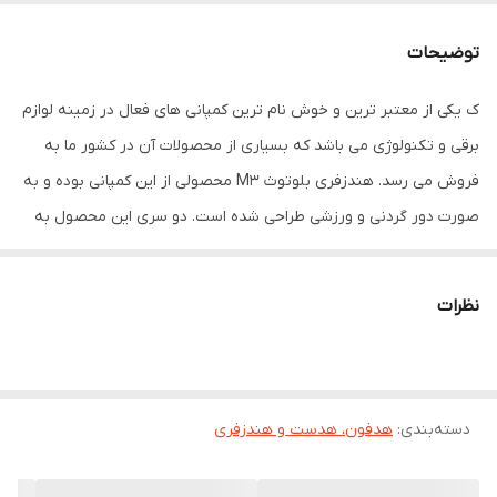
توضیحات
ک یکی از معتبر ترین و خوش نام ترین کمپانی های فعال در زمینه لوازم
برقی و تکنولوژی می باشد که بسیاری از محصولات آن در کشور ما به
فروش می رسد. هندزفری بلوتوث M3 محصولی از این کمپانی بوده و به
صورت دور گردنی و ورزشی طراحی شده است. دو سری این محصول به
وسیله یک تل سیلیکونی به هم متصل شده اند و این امر باعث شده تا
به راحتی بر روی گردن شما بماند. تل این محصول به گونه ای طراحی
نظرات
شده که به کاربر این امکان را می دهد تا بتواند به راحتی آن را به هر
حالتی که می خواهد در بیاورد. سری های هندزفری M3 به صورت تو
گوشی طراحی شده اند و زاویه ای 45 درجه دارند و دارای سری های
دسته‌بندی
:
هدفون، هدست و هندزفری
سیلیکونی می باشند تا به راحتی داخل گوش قرار بگیرد و دقیقاً بر اساس
ارگونومی گوش طراحی شده تا کاربر در راحت ترین حالت ممکن به گوش