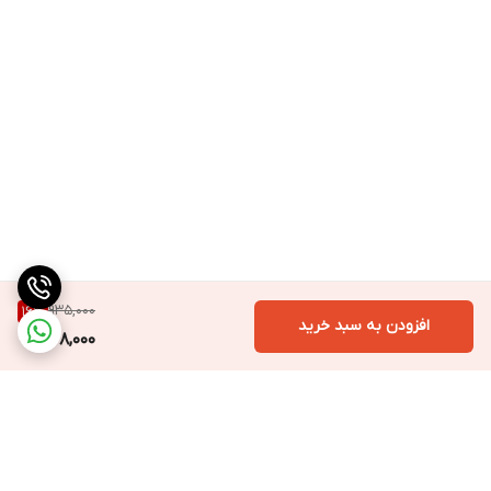
935,000
16
%
افزودن به سبد خرید
778,000