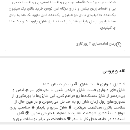
منتخب ترب پرداخت اقساط ترب پی و اقساط اسنپ پی و اقساط دیجی
پی و اقساط زرین پلاس و دارای درگاه امن تومن خرید بالای یک میلیون
یک عدد جا کیلیدی بالای دو میلیون یک عدد کابل پاوربانک هدیه بالای
سه میلیون ارسال رایگان هدیه یک عدد کابل شارژر پاوربانک و یک عدد
جا کیلیدی
زمان آماده‌سازی
2
روز کاری
نقد و بررسی
⚡ شارژر دیواری فست شارژر؛ قدرت در دستان شما
شارژرهای دیواری فست شارژر طراحی شدن تا تجربه‌ای سریع، ایمن و
بی‌دردسر از شارژ دستگاه‌ها رو فراهم کنن. این شارژرها با بهره‌گیری از
فناوری‌های روز، زمان شارژ رو به حداقل می‌رسونن و در عین حال از
سلامت باتری محافظت می‌کنن. 🔋 شارژ سریع و پایدار 🔥 مناسب برای
انواع دستگاه‌های هوشمند 🧱 بدنه مقاوم با طراحی مدرن 🌍 قابل
استفاده در خانه، محل کار یا سفر 🛡️ محافظت در برابر نوسانات برق و
داغ‌شدن