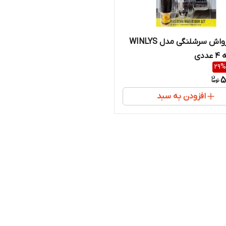
نازل کارواش سرشلنگی مدل WINLYS
دی
29
%
5
افزودن به سبد