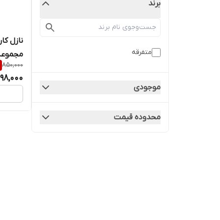
برند
متفرقه
مجموعه 4 عد
850,000
98,000
موجودی
محدوده قیمت