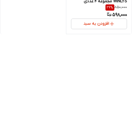
WINLYS مجموعه 4 عددی
850,000
29
%
598,000
افزودن به سبد