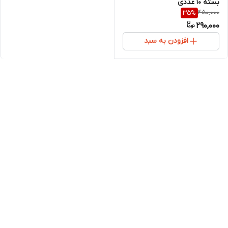
بسته 10 عددی
450,000
35
%
290,000
افزودن به سبد