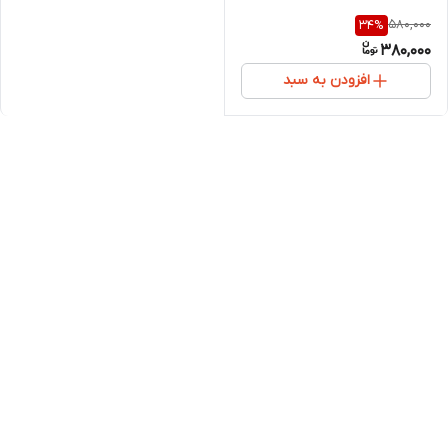
580,000
34
%
380,000
افزودن به سبد