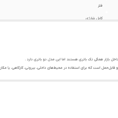
فلز
کابل شارژی
بدون پورت اتصال
شارژی , همراه , رومیزی
سرمایش
اخل بازار همگی تک باتری هستند اما این مدل دو باتری دارد .
ز سری فن‌های قدرتمند و قابل‌حمل است که برای استفاده در محیط‌های داخلی، بیرونی، کارگاه
برق شهری , شارژی / باتری قابل شارژ
می‌دهد تا در هر شرایطی از جریان هوای قوی و متمرکز بهره‌مند شوید، بدون نیا
کابل همراه , محافظ پره , قابلیت تنظیم سرعت , قابلیت تنظیم زاویه
ضربات محیطی دوام بیاورد. دسته نگهدارنده‌ی تعبیه‌شده در بالای دستگاه، حمل و
4 عدد
 از طریق دگمه کنترلی قابل تنظیم هستند. این قابلیت باعث می‌شود کاربر بسته به ش
فلز
زار.