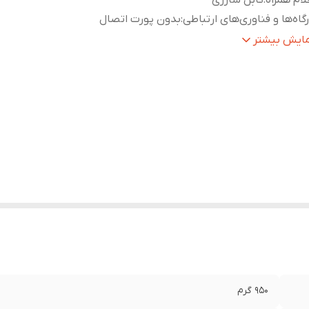
لام همراه
:
کابل شارژی
گاه‌ها و فناوری‌های ارتباطی
:
بدون پورت اتصال
ع پنکه
:
شارژی , همراه , رومیزی
مایش بیشتر
رد استفاده
:
سرمایش
بع تغذیه
:
برق شهری , شارژی / باتری قابل شارژ
بلیت‌های
کابل همراه , محافظ پره , قابلیت تنظیم سرعت , قابلیت
نکه
:
زاویه
داد پره
:
4 عدد
نس پره
:
فلز
داد تنظیم سرعت
:
2 عدد
950 گرم