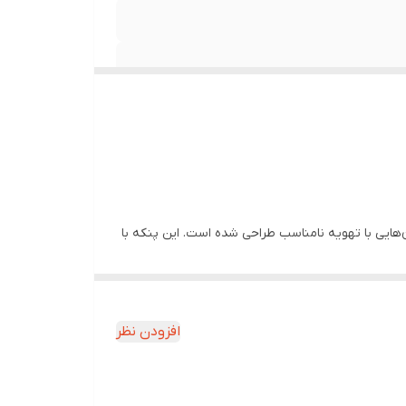
ی، یا مکان‌هایی با تهویه نامناسب طراحی شده است. این پنکه با
ز به اتصال دائم به برق.بدنه دستگاه از پلاستیک مقاوم
 جابه‌جایی آن را آسان کرده است. علاوه بر این،
پایه‌های ضدلغزش در قسمت زیرین دستگاه باعث می‌شود هنگام کارکرد با حداکثر قدرت، پنکه در جای خود ثابت بماند و لرزش کمتری ایجاد کند.مدل PRO-2026 دارای 2 سطح تنظیم سرعت
افزودن نظر
رایط محیط، سرعت مناسبی برای گردش هوا انتخاب کند؛ چه در