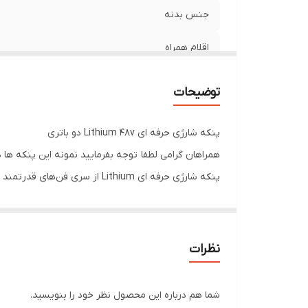
جنس بدنه
اقلام همراه
درگاه‌ها و فناوری‌های ارتباطی
توضیحات
نوع پنکه
پنکه شارژی حرفه ای Lithium 48v دو باتری
مورد استفاده
همراهان گرامی لطفا توجه بفرمایید نمونه این پنکه ها د
پنکه شارژی حرفه ای Lithium ا
منبع تغذیه
طراحی مقاوم و باتری لیتیومی قابل شارژ، به شما امکان 
قابلیت‌های پنکه
ABS و فلز طراحی شده تا هم سبک باشد و هم در برابر 
تعداد پره
نظرات
بین 5000 الی 10000 دور در دقیقه است که
جنس پره
یک فضای کوچک‌تر مثل چادر کمپ، چه در یک گاراژ پر از اب
شما هم درباره این محصول نظر خود را بنویسید.