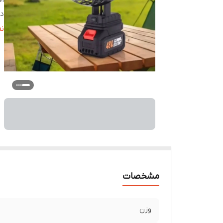
اق
در
نو
ن
مو
من
قا
پ
تع
ج
تع
مشخصات
وزن