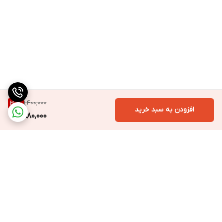
1,400,000
30
%
افزودن به سبد خرید
980,000
برگشت به بالا