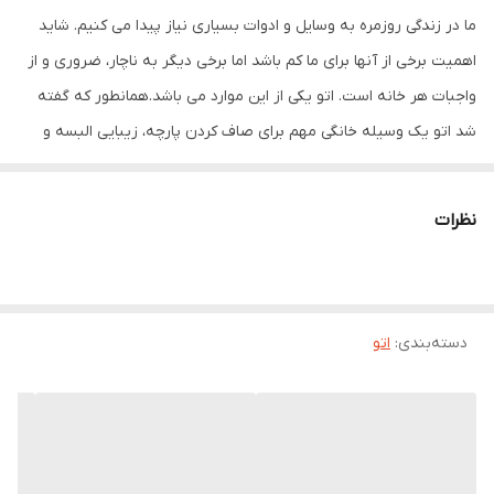
ما در زندگی روزمره به وسایل و ادوات بسیاری نیاز پیدا می کنیم. شاید
طول سیم
1 متر
اهمیت برخی از آنها برای ما کم باشد اما برخی دیگر به ناچار، ضروری و از
جنس روکش سیم
پلاستیکی
واجبات هر خانه است. اتو یکی از این موارد می باشد.همانطور که گفته
شد اتو یک وسیله خانگی مهم برای صاف کردن پارچه، زیبایی البسه و
جنس کفه
تیتانیوم
همچنین برای باکتری زدایی آنها نیز می باشد. محصول امروز ما یک اتو
حداکثر توان مصرفی
30 وات
بخار مخزن دار با یک طراحی . این اتوی مسافرتی قابل حمل، یک اتوی
نظرات
ایده آل برای جابجایی و مسافرت است که به راحتی در کمد، ساک و
حجم مخزن آب
80 میلی‌لیتر
چمدان شما جای می گیرد. این دستگاه دارای یک مخزن آب 60 میلی
قابلیت‌های اتو
کفه مقاوم در برابر خط‌وخش
لیتری می باشد و در حالت های ایستاده و تخت اتوکشی، قابل است.
دسته‌بندی
:
اتو
اقلام همراه اتو
پیمانه آب , دفترچه راهنما
موارد استفاده
پرده , لباس ظریف , لباس ضخیم , مبل