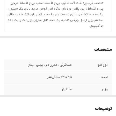
منتخب ترب پرداخت اقساط ترب پی و اقساط اسنپ پی و اقساط دیجی
پی و اقساط زرین پلاس و دارای درگاه امن تومن خرید بالای یک میلیون
یک عدد جا کیلیدی بالای دو میلیون یک عدد کابل پاوربانک هدیه بالای
سه میلیون ارسال رایگان هدیه یک عدد کابل شارژر پاوربانک و یک عدد
جا کیلیدی
مشخصات
نوع اتو
مسافرتی , مخزن‌دار , پرسی , بخار
ابعاد
15*15*7 سانتی‌متر
وزن
190 گرم
نحوه استفاده
باسیم
توضیحات
شناسه کالا
2620153170020