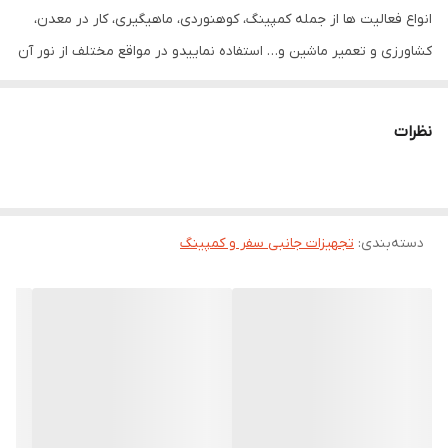
انواع فعالیت ها از جمله کمپینگ، کوهنوردی، ماهیگیری، کار در معدن،
کشاورزی و تعمیر ماشین و… استفاده نماييدو در مواقع مختلف از نور آن
نهایت لذت را ببرید. از ویژگی های دیگر این چراغ قابلیت شارژ با درگاه یو
اس بی و پاوربانک موبایل میباشد. این چراغ بدنه abs پلاستیکی با
نظرات
کیفیت داشته و در مقابل باران و رطوبت مقاوم است.لامپ دارای گیره
آویز میباشد.از به کار بردن شارژر فست خودداری نماییدو همچنین هنگام
شارژ شدن از محصول استفاده نکنید.
دسته‌بندی
:
تجهیزات جانبی سفر و کمپینگ