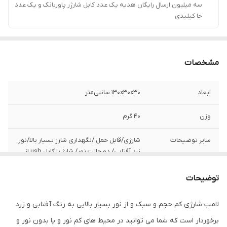
سه میلیون ارسال رایگان هدیه یک عدد کابل شارژر پاوربانک و یک عدد
جا کیلیدی
مشخصات
ابعاد
130x30x30 سانتی‌متر
وزن
40 گرم
سایر توضیحات
شارژی/قابل حمل /نگهداری شارژ بسیار بالا/نور
زرد آفتابی/ دو حالت نور/ شارژ با کابل usb از
طریق پاوربانک ، شارژر، و ...
توضیحات
لامپ شارژی کم حجم و سبک و از نور بسیار بالایی به رنگ آفتابی و زرد
برخوردار است که شما می توانید در محیط های کم نور و یا بدون نور و