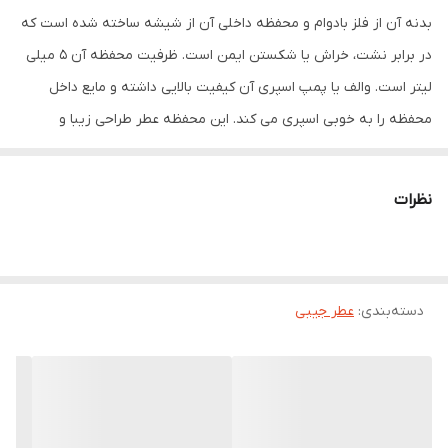
بدنه آن از فلز بادوام و محفظه داخلی آن از شیشه ساخته شده است که
سایر توضیحات
محفظه شارژی عطر -حمل عطر دلخواه
در برابر نشت، خراش یا شکستن ایمن است. ظرفیت محفظه آن 5 میلی
لیتر است. والف یا پمپ اسپری آن کیفیت بالایی داشته و مایع داخل
محفظه را به خوبی اسپری می کند. این محفظه عطر طراحی زیبا و
خلاقانه ای دارد. پر کردن مجدد آن با یک دریچه در قسمت پایین
اتومایزر( متفاوت با اتومایزر معمولی) بسیار آسان است به طوری که نازل
نظرات
بطری عطر در دریچه پایه دستگاه اتومایزر قرار گرفته و پمپ انجام گرفته
و محفظه پر می گردد. این محفظه عطر کوچک ایمن است و داخل کیف،
جیب و یا چمدان نشت نمی کند. این محفظه قابل استفاده مجدد است و
دسته‌بندی
:
عطر جیبی
حمل آسانی دارد. این محفظه کاربرد گسترده ای دارد و برای اسانس ها،
عطرها و مایعات خوشبو، مه پاش های صورت و بدن، و ... مناسب است.