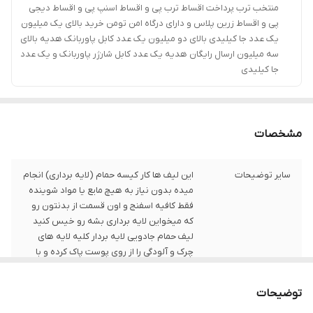
منتخب ترب پرداخت اقساط ترب پی و اقساط اسنپ پی و اقساط دیجی
پی و اقساط زرین پلاس و دارای درگاه امن تومن خرید بالای یک میلیون
یک عدد جا کیلیدی بالای دو میلیون یک عدد کابل پاوربانک هدیه بالای
سه میلیون ارسال رایگان هدیه یک عدد کابل شارژر پاوربانک و یک عدد
جا کیلیدی
مشخصات
سایر توضیحات
این لیف ها کار کیسه حمام (لایه برداری) انجام
میده بدون نیاز به هیچ مایع یا مواد شوینده
فقط کافیه اسفنج و اون قسمت از بدنتون رو
که میخواین لایه برداری بشه رو خیس کنید
لیف حمام جادویی لایه بردار کلیه لایه های
چرک و آلودگی را از روی پوست پاک کرده و با
پاکیز
توضیحات
ابعاد
10x5x3 سانتی‌متر