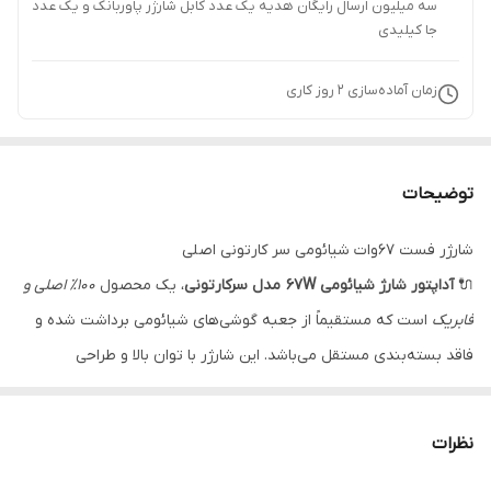
سه میلیون ارسال رایگان هدیه یک عدد کابل شارژر پاوربانک و یک عدد
جا کیلیدی
زمان آماده‌سازی
2
روز کاری
توضیحات
شارژر فست 67وات شیائومی سر کارتونی اصلی
🔌
آداپتور شارژ شیائومی 67W مدل سرکارتونی
، یک محصول
100٪ اصلی و
فابریک
است که مستقیماً از جعبه گوشی‌های شیائومی برداشت شده و
فاقد بسته‌بندی مستقل می‌باشد. این شارژر با توان بالا و طراحی
مینیمال، انتخابی حرفه‌ای برای کاربرانی است که به دنبال شارژ سریع،
ایمن و باکیفیت هستند.
نظرات
⭐ ویژگی‌های کلیدی: