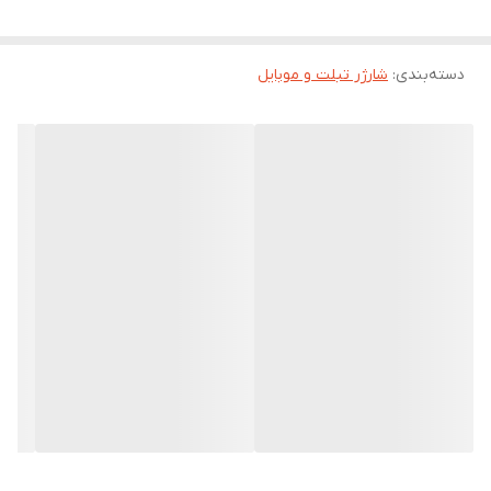
توان خروجی واقعی 67 وات
: مناسب برای شارژ سریع گوشی‌های
پرچمدار شیائومی، ردمی، پوکو و سایر برندهای سازگار با و توربو شارژ.
پورت USB-C با جریان هوشمند
دسته‌بندی
:
شارژر تبلت و موبایل
: تنظیم خودکار ولتاژ و جریان برای
محافظت از باتری دستگاه.
طراحی جمع‌وجور و سبک
: مناسب برای استفاده در خانه، محل کار یا
سفر.
ایمنی بالا
: محافظت در برابر نوسانات برق، اتصال کوتاه، داغ شدن و
اضافه‌بار.
محصول سرکارتونی
: بدون جعبه مستقل، مستقیماً از بسته‌بندی
گوشی برداشت شده، مناسب برای کسانی که به دنبال نسخه اصلی و
اقتصادی هستند.
سازگاری گسترده
: قابل استفاده با انواع کابل‌های تایپ‌سی برای شارژ
گوشی، تبلت، پاوربانک و حتی لپ‌تاپ‌های سازگار.
🔍 مزایای رقابتی: