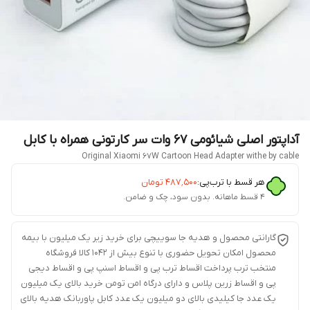
آداپتور اصلی شیائومی ۶۷ وات سر کارتونی همراه با کابل
Original Xiaomi 67W Cartoon Head Adapter withe by cable
هر قسط با ترب‌پی:
۴۸۷٬۵۰۰
تومان
۴ قسط ماهانه. بدون سود، چک و ضامن.
گارانتی محصول و هدیه جا سوییچی برای خرید زیر یک میلیون با بیمه
محصول امکان تحویل حضوری با تنوع بیش از 1042 کالا فروشگاه
منتخب ترب پرداخت اقساط ترب پی و اقساط اسنپ پی و اقساط دیجی
پی و اقساط زرین پلاس و دارای درگاه امن تومن خرید بالای یک میلیون
یک عدد جا کیلیدی بالای دو میلیون یک عدد کابل پاوربانک هدیه بالای