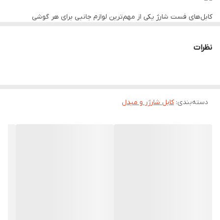
کابل‌های فست شارژ یکی از مهم‌ترین لوازم جانبی برای هر گوشی
هوشمند هستند. این کابل‌ها با پشتیبانی از فناوری‌های شارژ سریع مثل
Quick Charge و Power Delivery، انرژی را با سرعت بیشتری منتقل
می‌کنند و باعث می‌شوند دستگاه شما در کمترین زمان ممکن شارژ شود.
نظرات
اگر از آن دسته افرادی هستید که همیشه در حال استفاده از گوشی
هستید، داشتن یک کابل فست شارژ باکیفیت می‌تواند تفاوت بزرگی ایجاد
کند.
ویژگی‌های مهم کابل‌های فست شارژ
دسته‌بندی
:
کابل شارژر و مبدل
سرعت انتقال بالا برای شارژ سریع‌تر و کارآمدتر
جنس مقاوم و بادوام مثل روکش کنفی یا TPE برای جلوگیری از پارگی
پشتیبانی از انتقال داده با سرعت مناسب
سازگاری با انواع گوشی‌ها و تبلت‌ها (Type‑C، Lightning، Micro USB)
ایمنی بیشتر در برابر نوسانات برق و داغ شدن
چرا باید کابل فست شارژ بخریم؟
مناسب برای افرادی که زمان کمی برای شارژ دارند