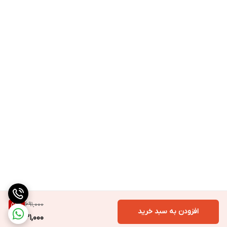
691,000
52
%
افزودن به سبد خرید
331,000