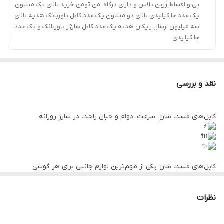
پی و اقساط زرین پلاس و دارای درگاه امن تومن خرید بالای یک میلیون
یک عدد جا کیلیدی بالای دو میلیون یک عدد کابل پاوربانک هدیه بالای
سه میلیون ارسال رایگان هدیه یک عدد کابل شارژر پاوربانک و یک عدد
جا کیلیدی
نقد و بررسی
کابل‌های فست شارژ؛ سرعت، دوام و خیال راحت در شارژ روزانه
کابل‌های فست شارژ یکی از مهم‌ترین لوازم جانبی برای هر گوشی
هوشمند هستند. این کابل‌ها با پشتیبانی از فناوری‌های شارژ سریع مثل
Quick Charge و Power Delivery، انرژی را با سرعت بیشتری منتقل
می‌کنند و باعث می‌شوند دستگاه شما در کمترین زمان ممکن شارژ شود.
نظرات
اگر از آن دسته افرادی هستید که همیشه در حال استفاده از گوشی
هستید، داشتن یک کابل فست شارژ باکیفیت می‌تواند تفاوت بزرگی ایجاد