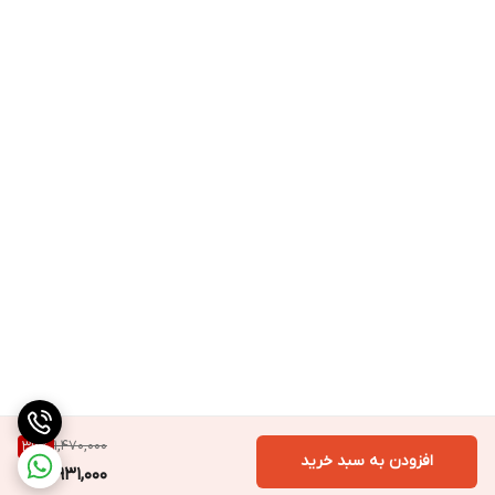
1,470,000
36
%
افزودن به سبد خرید
931,000