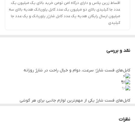
اقساط زرین پلاس و دارای درگاه امن تومن خرید بالای یک میلیون یک
عدد جا کیلیدی بالای دو میلیون یک عدد کابل پاوربانک هدیه بالای سه
میلیون ارسال رایگان هدیه یک عدد کابل شارژر پاوربانک و یک عدد جا
کیلیدی
نقد و بررسی
کابل‌های فست شارژ؛ سرعت، دوام و خیال راحت در شارژ روزانه
کابل‌های فست شارژ یکی از مهم‌ترین لوازم جانبی برای هر گوشی
هوشمند هستند. این کابل‌ها با پشتیبانی از فناوری‌های شارژ سریع مثل
Quick Charge و Power Delivery، انرژی را با سرعت بیشتری منتقل
می‌کنند و باعث می‌شوند دستگاه شما در کمترین زمان ممکن شارژ شود.
نظرات
اگر از آن دسته افرادی هستید که همیشه در حال استفاده از گوشی
هستید، داشتن یک کابل فست شارژ باکیفیت می‌تواند تفاوت بزرگی ایجاد