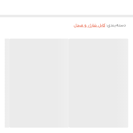
هستید، داشتن یک کابل فست شارژ باکیفیت می‌تواند تفاوت بزرگی ایجاد
کند.
ویژگی‌های مهم کابل‌های فست شارژ
دسته‌بندی
:
کابل شارژر و مبدل
سرعت انتقال بالا برای شارژ سریع‌تر و کارآمدتر
جنس مقاوم و بادوام مثل روکش کنفی یا TPE برای جلوگیری از پارگی
پشتیبانی از انتقال داده با سرعت مناسب
سازگاری با انواع گوشی‌ها و تبلت‌ها (Type‑C، Lightning، Micro USB)
ایمنی بیشتر در برابر نوسانات برق و داغ شدن
چرا باید کابل فست شارژ بخریم؟
مناسب برای افرادی که زمان کمی برای شارژ دارند
جلوگیری از آسیب به باتری با ولتاژ استاندارد
دوام بیشتر نسبت به کابل‌های معمولی
مناسب برای استفاده در خانه، محل کار و خودرو
نکته مهم برای انتخاب کابل مناسب